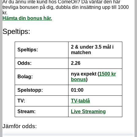
Är du ännu inte kund hos ComeOn? Då väntar den här
trevliga bonusen på dig, dubbla din insättning upp till 1000
kr.
Hämta din bonus här.
Speltips:
2 & under 3.5 mål i
Speltips:
matchen
Odds:
2.26
nya expekt (
1500 kr
Bolag:
bonus
)
Spelstopp:
01:00
TV:
TV-tablå
Stream:
Live
S
treaming
Jämför odds: