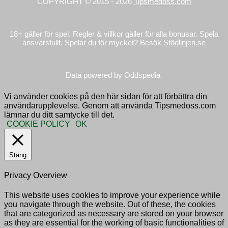
COPYRIGHT © 2015 - 2026
Tipsmedoss.com
18+ gäller för spel. Regler & villkor gäller för alla bonusar. Spela
ansvarsfullt. Spelar du för mycket? Besök
Stödlinjen.se
Data powered by Oddspedia
Vi använder cookies på den här sidan för att förbättra din
användarupplevelse. Genom att använda Tipsmedoss.com
lämnar du ditt samtycke till det.
COOKIE POLICY
OK
Stäng
Privacy Overview
This website uses cookies to improve your experience while
you navigate through the website. Out of these, the cookies
that are categorized as necessary are stored on your browser
as they are essential for the working of basic functionalities of