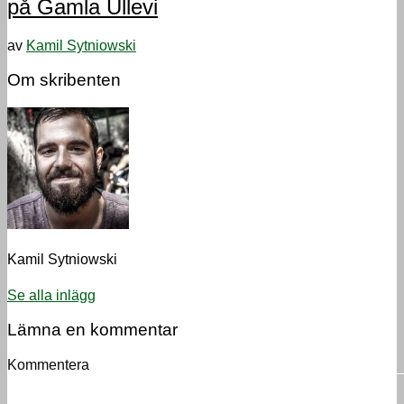
på Gamla Ullevi
av
Kamil Sytniowski
Om skribenten
Kamil Sytniowski
Se alla inlägg
Lämna en kommentar
Kommentera