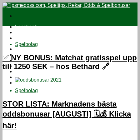
Facebook
Twitter
Instagram
Spelbolag
Speltips
Oddsbonusar
✅
NY BONUS: Matchat gratisspel upp
Casinobonusar
till 1250 SEK – hos Bethard 🔗
Jämför odds
Streama fotboll
Sport på TV
Om
Spelbolag
STOR LISTA: Marknadens bästa
oddsbonusar [AUGUSTI] 🗓️💰 Klicka
här!