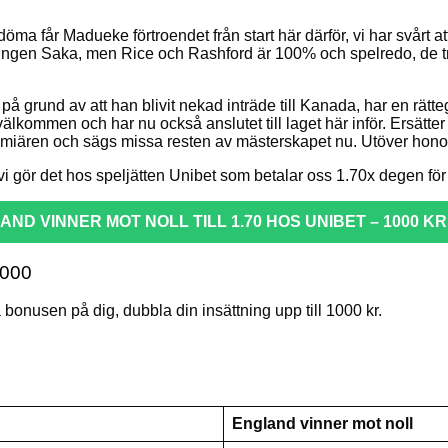
a får Madueke förtroendet från start här därför, vi har svårt att 
å ingen Saka, men Rice och Rashford är 100% och spelredo, de t
grund av att han blivit nekad inträde till Kanada, har en rätte
kommen och har nu också anslutet till laget här inför. Ersätter a
remiären och sägs missa resten av mästerskapet nu. Utöver hon
 vi gör det hos speljätten Unibet som betalar oss 1.70x degen för
ND VINNER MOT NOLL TILL 1.70 HOS UNIBET – 1000 K
1000
onusen på dig, dubbla din insättning upp till 1000 kr.
England vinner mot noll