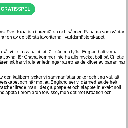
R GRATISSPEL
 vinst över Kroatien i premiären och så med Panama som väntar
rar en av de största favoriterna i världsmästerskapet
, vi tror oss ha hittat rätt där och lyfter England att vinna
nt att syna, för Ghana kommer inte ha alls mycket boll på Gillette
en så har vi alla anledningar att tro att de kliver av banan här
n kalibern tycker vi sammanfattar saker och ting väl, att
erskapet och här mot ett England ser vi därmed att de helt
matcher lirade man i det gruppspelet och släppte in exakt noll
 insläppta i premiären förvisso, men det mot Kroatien och