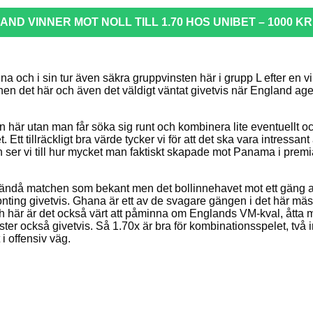
ND VINNER MOT NOLL TILL 1.70 HOS UNIBET – 1000 K
na och i sin tur även säkra gruppvinsten här i grupp L efter en
nen det här och även det väldigt väntat givetvis när England age
är utan man får söka sig runt och kombinera lite eventuellt också
 Ett tillräckligt bra värde tycker vi för att det ska vara intressa
ser vi till hur mycket man faktiskt skapade mot Panama i premiär
å matchen som bekant men det bollinnehavet mot ett gäng av de
ing givetvis. Ghana är ett av de svagare gängen i det här mäst
och här är det också värt att påminna om Englands VM-kval, åtta 
ster också givetvis. Så 1.70x är bra för kombinationsspelet, två
i offensiv väg.