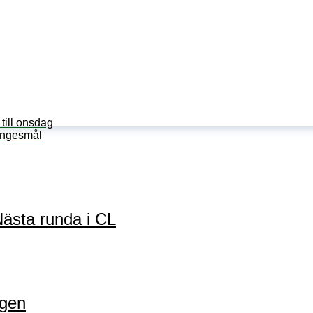
till onsdag
längesmål
Nästa runda i CL
egen