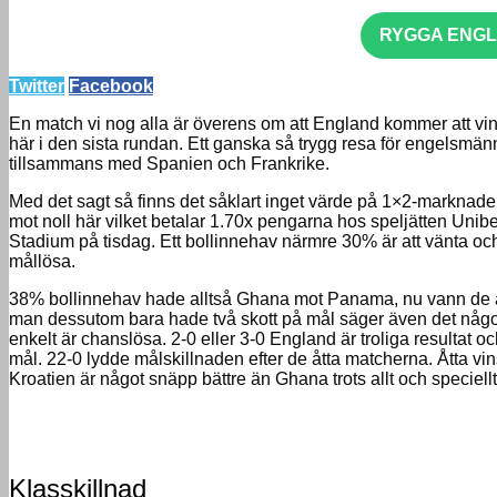
RYGGA ENGLA
Twitter
Facebook
En match vi nog alla är överens om att England kommer att vin
här i den sista rundan. Ett ganska så trygg resa för engelsmän
tillsammans med Spanien och Frankrike.
Med det sagt så finns det såklart inget värde på 1×2-marknaden h
mot noll här vilket betalar 1.70x pengarna hos speljätten Unibet.
Stadium på tisdag. Ett bollinnehav närmre 30% är att vänta och 
mållösa.
38% bollinnehav hade alltså Ghana mot Panama, nu vann de änd
man dessutom bara hade två skott på mål säger även det någont
enkelt är chanslösa. 2-0 eller 3-0 England är troliga resultat 
mål. 22-0 lydde målskillnaden efter de åtta matcherna. Åtta vin
Kroatien är något snäpp bättre än Ghana trots allt och speciellt 
Klasskillnad