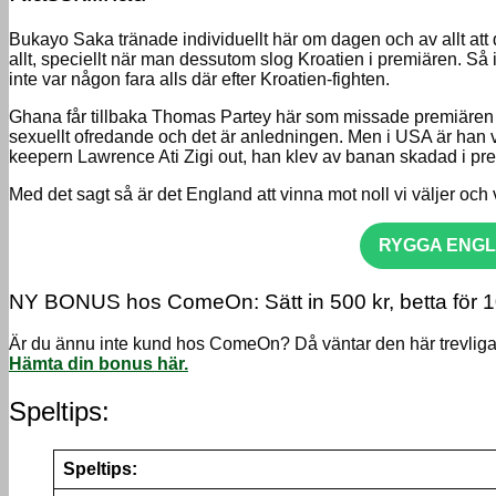
Bukayo Saka tränade individuellt här om dagen och av allt att döm
allt, speciellt när man dessutom slog Kroatien i premiären. S
inte var någon fara alls där efter Kroatien-fighten.
Ghana får tillbaka Thomas Partey här som missade premiären på 
sexuellt ofredande och det är anledningen. Men i USA är han väl
keepern Lawrence Ati Zigi out, han klev av banan skadad i p
Med det sagt så är det England att vinna mot noll vi väljer och
RYGGA ENGLA
NY BONUS hos ComeOn: Sätt in 500 kr, betta för 
Är du ännu inte kund hos ComeOn? Då väntar den här trevliga b
Hämta din bonus här.
Speltips:
Speltips: