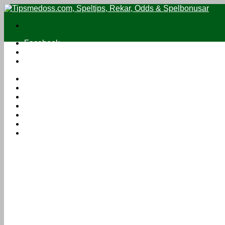
Facebook
Twitter
Instagram
Speltips
Oddsbonusar
Casinobonusar
Jämför odds
Streama fotboll
Sport på TV
Om