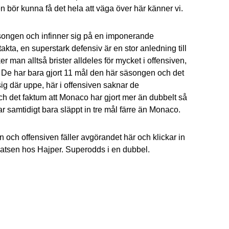
n bör kunna få det hela att väga över här känner vi.
säsongen och infinner sig på en imponerande
takta, en superstark defensiv är en stor anledning till
er man alltså brister alldeles för mycket i offensiven,
gt. De har bara gjort 11 mål den här säsongen och det
 sig där uppe, här i offensiven saknar de
h det faktum att Monaco har gjort mer än dubbelt så
r samtidigt bara släppt in tre mål färre än Monaco.
och offensiven fäller avgörandet här och klickar in
satsen hos Hajper. Superodds i en dubbel.