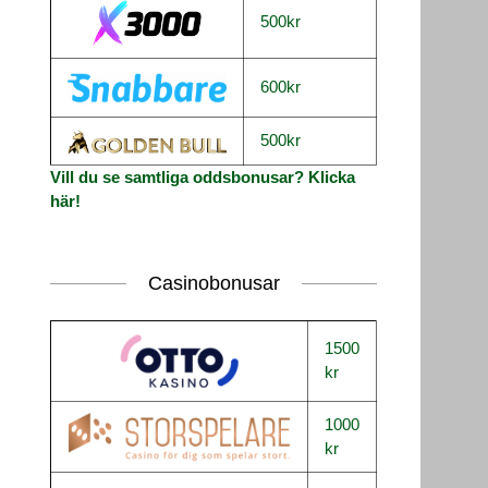
500kr
600kr
500kr
Vill du se samtliga oddsbonusar? Klicka
här!
Casinobonusar
1500
kr
1000
kr