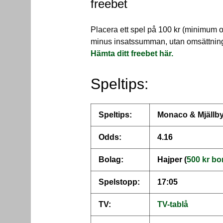
freebet
Placera ett spel på 100 kr (minimum od
minus insatssumman, utan omsättnin
Hämta ditt freebet här.
Speltips:
Speltips:
Monaco & Mjällb
Odds:
4.16
Bolag:
Hajper (
500 kr b
Spelstopp:
17:05
TV:
TV-tablå