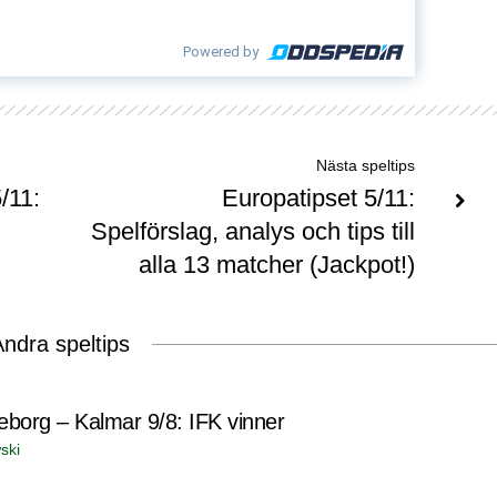
Powered by
Nästa speltips
/11:
Europatipset 5/11:
Spelförslag, analys och tips till
alla 13 matcher (Jackpot!)
ndra speltips
eborg – Kalmar 9/8: IFK vinner
ski