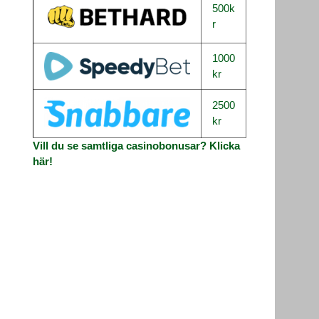
500k
r
1000
kr
2500
kr
Vill du se samtliga casinobonusar? Klicka
här!