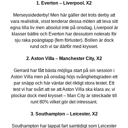
1. Everton – Liverpool, X2
Merseysidederby! Men här gäller det trots derby att
vara realistisk, visst tenderar dessa möten att leva sitt
egna lilla liv men absolut inte på onsdag, Liverpool är
klasser bättre och Everton har dessutom noterats för
sju raka poängtapp (fem förluster). Bollen är dock
rund och vi tar därför med krysset.
2. Aston Villa – Manchester City, X2
Gerrard har fått bästa möjliga start på sin session i
Aston Villa men på onsdag höjs svårighetsgraden ett
par snäpp och här väntar det riktigt stora testet. Ett
test vi har svårt att se att Aston Villa ska klara av, vi
plockar dock med krysset – Man City är streckade till
runt 80% vilket gör det intressant.
3. Southampton – Leicester, X2
Southampton har tappat fart samtidigt som Leicester