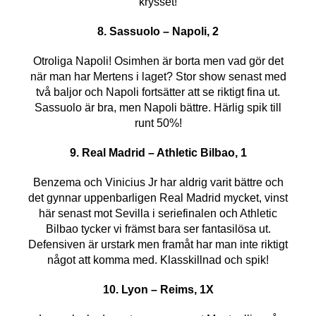
krysset!
8. Sassuolo – Napoli, 2
Otroliga Napoli! Osimhen är borta men vad gör det
när man har Mertens i laget? Stor show senast med
två baljor och Napoli fortsätter att se riktigt fina ut.
Sassuolo är bra, men Napoli bättre. Härlig spik till
runt 50%!
9. Real Madrid – Athletic Bilbao, 1
Benzema och Vinicius Jr har aldrig varit bättre och
det gynnar uppenbarligen Real Madrid mycket, vinst
här senast mot Sevilla i seriefinalen och Athletic
Bilbao tycker vi främst bara ser fantasilösa ut.
Defensiven är urstark men framåt har man inte riktigt
något att komma med. Klasskillnad och spik!
10. Lyon – Reims, 1X