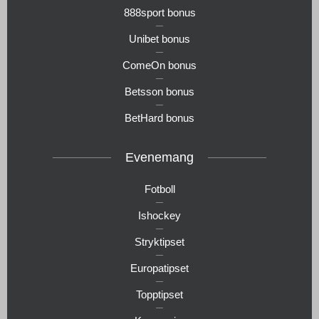
888sport bonus
Unibet bonus
ComeOn bonus
Betsson bonus
BetHard bonus
Evenemang
Fotboll
Ishockey
Stryktipset
Europatipset
Topptipset