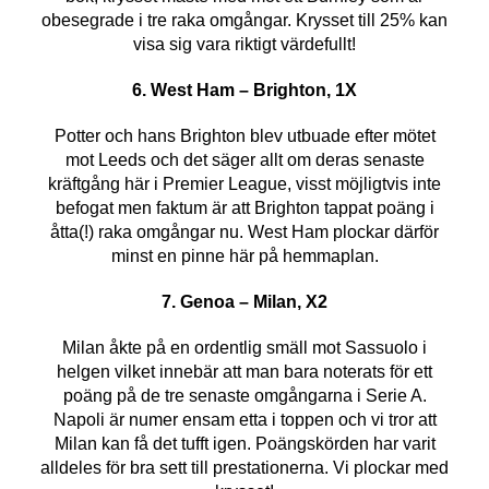
obesegrade i tre raka omgångar. Krysset till 25% kan
visa sig vara riktigt värdefullt!
6. West Ham – Brighton, 1X
Potter och hans Brighton blev utbuade efter mötet
mot Leeds och det säger allt om deras senaste
kräftgång här i Premier League, visst möjligtvis inte
befogat men faktum är att Brighton tappat poäng i
åtta(!) raka omgångar nu. West Ham plockar därför
minst en pinne här på hemmaplan.
7. Genoa – Milan, X2
Milan åkte på en ordentlig smäll mot Sassuolo i
helgen vilket innebär att man bara noterats för ett
poäng på de tre senaste omgångarna i Serie A.
Napoli är numer ensam etta i toppen och vi tror att
Milan kan få det tufft igen. Poängskörden har varit
alldeles för bra sett till prestationerna. Vi plockar med