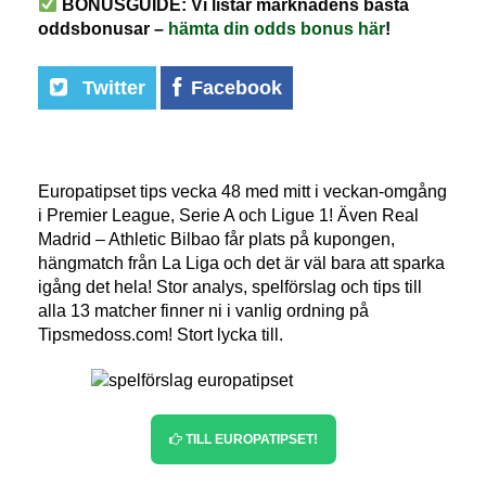
BONUSGUIDE: Vi listar marknadens bästa
oddsbonusar –
hämta din odds bonus här
!
Twitter
Facebook
Europatipset tips vecka 48 med mitt i veckan-omgång
i Premier League, Serie A och Ligue 1! Även Real
Madrid – Athletic Bilbao får plats på kupongen,
hängmatch från La Liga och det är väl bara att sparka
igång det hela! Stor analys, spelförslag och tips till
alla 13 matcher finner ni i vanlig ordning på
Tipsmedoss.com! Stort lycka till.
TILL EUROPATIPSET!