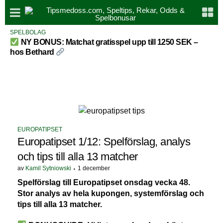
SPELBOLAG
NY BONUS: Matchat gratisspel upp till 1250 SEK –
hos Bethard
EUROPATIPSET
Europatipset 1/12: Spelförslag, analys
och tips till alla 13 matcher
av
Kamil Sytniowski
1 december
Spelförslag till Europatipset onsdag vecka 48.
Stor analys av hela kupongen, systemförslag och
tips till alla 13 matcher.