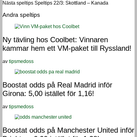
Nästa speltips
Speltips 22/3: Skottland – Kanada
Andra speltips
Ny tävling hos Coolbet: Vinnaren
kammar hem ett VM-paket till Ryssland!
av
tipsmedoss
Boostat odds på Real Madrid inför
Girona: 5,00 istället för 1,16!
av
tipsmedoss
Boostat odds på Manchester United inför