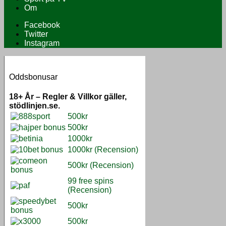
Om
Facebook
Twitter
Instagram
Oddsbonusar
18+ År – Regler & Villkor gäller,
stödlinjen.se.
500kr
500kr
1000kr
1000kr
(Recension)
500kr
(Recension)
99 free spins
(Recension)
500kr
500kr