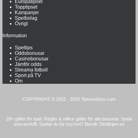
Europatipset
Topptipset
Kampanjer
Spelbolag
Övrigt
Information
Speltips
Oddsbonusar
Casinobonusar
Jämför odds
Streama fotboll
Sport på TV
Om
COPYRIGHT © 2015 - 2026
Tipsmedoss.com
18+ gäller för spel. Regler & villkor gäller för alla bonusar. Spela
ansvarsfullt. Spelar du för mycket? Besök
Stödlinjen.se