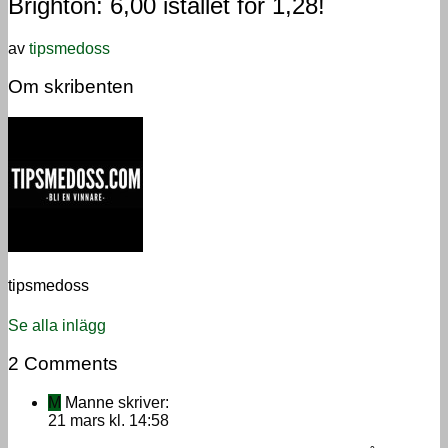
Brighton: 6,00 istället för 1,28!
av
tipsmedoss
Om skribenten
tipsmedoss
Se alla inlägg
2 Comments
M
Manne
skriver:
21 mars kl. 14:58