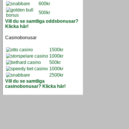
600kr
500kr
Vill du se samtliga oddsbonusar?
Klicka här!
Casinobonusar
1500kr
1000kr
500kr
1000kr
2500kr
Vill du se samtliga
casinobonusar? Klicka här!