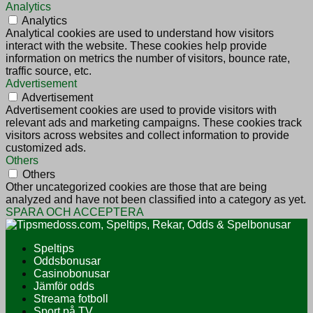
Analytics
Analytics
Analytical cookies are used to understand how visitors
interact with the website. These cookies help provide
information on metrics the number of visitors, bounce rate,
traffic source, etc.
Advertisement
Advertisement
Advertisement cookies are used to provide visitors with
relevant ads and marketing campaigns. These cookies track
visitors across websites and collect information to provide
customized ads.
Others
Others
Other uncategorized cookies are those that are being
analyzed and have not been classified into a category as yet.
SPARA OCH ACCEPTERA
Speltips
Oddsbonusar
Casinobonusar
Jämför odds
Streama fotboll
Sport på TV