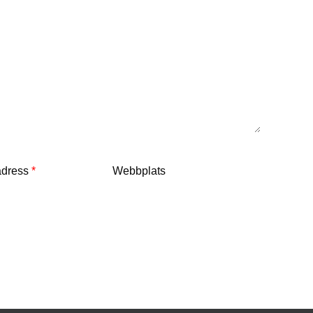
adress
*
Webbplats