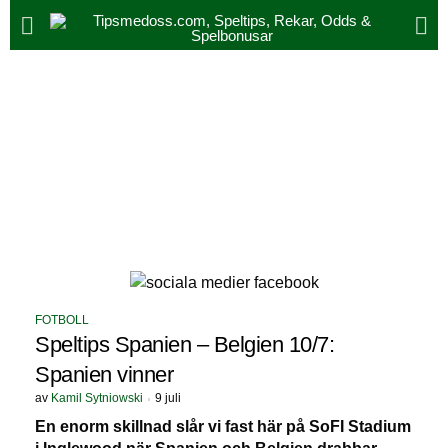
SPELBOLAG
✅
NY BONUS: Matchat gratisspel upp till 1250 SEK –
hos Bethard 🔗
SPELBOLAG
STOR LISTA: Marknadens bästa
oddsbonusar [AUGUSTI] 🗓️💰 Klicka här!
SPELBOLAG
✅
Ny licens & ny bonus hos Unibet: Spela för 1000 kr –
få 1000 kr i gratisspel. Klicka här! 🔗
FOTBOLL
Speltips Spanien – Belgien 10/7:
Spanien vinner
av
Kamil Sytniowski
9 juli
En enorm skillnad slår vi fast här på SoFI Stadium