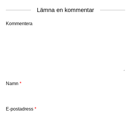
Lämna en kommentar
Kommentera
Namn
*
E-postadress
*