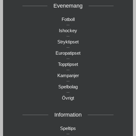
Evenemang
Fotboll
Ishockey
Stryktipset
Europatipset
Topptipset
Kampanjer
Spelbolag
Övrigt
Information
Speltips