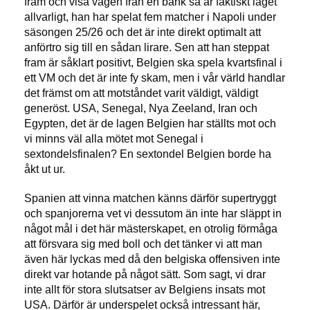
fram och visa vägen från en bänk så är faktiskt läget
allvarligt, han har spelat fem matcher i Napoli under
säsongen 25/26 och det är inte direkt optimalt att
anförtro sig till en sådan lirare. Sen att han steppat
fram är såklart positivt, Belgien ska spela kvartsfinal i
ett VM och det är inte fy skam, men i vår värld handlar
det främst om att motståndet varit väldigt, väldigt
generöst. USA, Senegal, Nya Zeeland, Iran och
Egypten, det är de lagen Belgien har ställts mot och
vi minns väl alla mötet mot Senegal i
sextondelsfinalen? En sextondel Belgien borde ha
åkt ut ur.
Spanien att vinna matchen känns därför supertryggt
och spanjorerna vet vi dessutom än inte har släppt in
något mål i det här mästerskapet, en otrolig förmåga
att försvara sig med boll och det tänker vi att man
även här lyckas med då den belgiska offensiven inte
direkt var hotande på något sätt. Som sagt, vi drar
inte allt för stora slutsatser av Belgiens insats mot
USA. Därför är underspelet också intressant här,