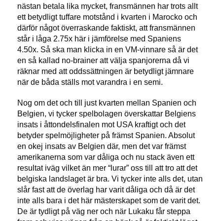
nästan betala lika mycket, fransmännen har trots allt
ett betydligt tuffare motstånd i kvarten i Marocko och
därför något överraskande faktiskt, att fransmännen
står i låga 2.75x här i jämförelse med Spaniens
4.50x. Så ska man klicka in en VM-vinnare så är det
en så kallad no-brainer att välja spanjorerna då vi
räknar med att oddssättningen är betydligt jämnare
när de båda ställs mot varandra i en semi.
Nog om det och till just kvarten mellan Spanien och
Belgien, vi tycker spelbolagen överskattar Belgiens
insats i åttondelsfinalen mot USA kraftigt och det
betyder spelmöjligheter på främst Spanien. Absolut
en okej insats av Belgien där, men det var främst
amerikanerna som var dåliga och nu stack även ett
resultat iväg vilket än mer “lurar” oss till att tro att det
belgiska landslaget är bra. Vi tycker inte alls det, utan
slår fast att de överlag har varit dåliga och då är det
inte alls bara i det här mästerskapet som de varit det.
De är tydligt på väg ner och när Lukaku får steppa