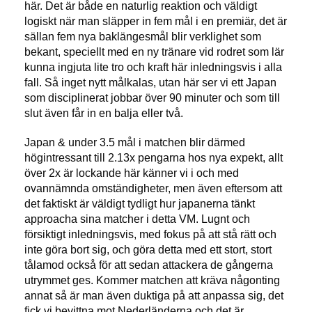
här. Det är både en naturlig reaktion och väldigt
logiskt när man släpper in fem mål i en premiär, det är
sällan fem nya baklängesmål blir verklighet som
bekant, speciellt med en ny tränare vid rodret som lär
kunna ingjuta lite tro och kraft här inledningsvis i alla
fall. Så inget nytt målkalas, utan här ser vi ett Japan
som disciplinerat jobbar över 90 minuter och som till
slut även får in en balja eller två.
Japan & under 3.5 mål i matchen blir därmed
högintressant till 2.13x pengarna hos nya expekt, allt
över 2x är lockande här känner vi i och med
ovannämnda omständigheter, men även eftersom att
det faktiskt är väldigt tydligt hur japanerna tänkt
approacha sina matcher i detta VM. Lugnt och
försiktigt inledningsvis, med fokus på att stå rätt och
inte göra bort sig, och göra detta med ett stort, stort
tålamod också för att sedan attackera de gångerna
utrymmet ges. Kommer matchen att kräva någonting
annat så är man även duktiga på att anpassa sig, det
fick vi bevittna mot Nederländerna och det är