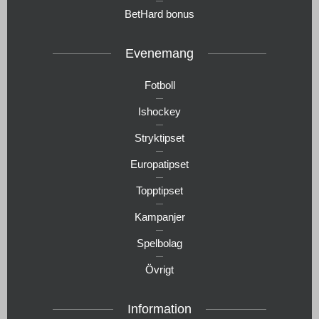
BetHard bonus
Evenemang
Fotboll
Ishockey
Stryktipset
Europatipset
Topptipset
Kampanjer
Spelbolag
Övrigt
Information