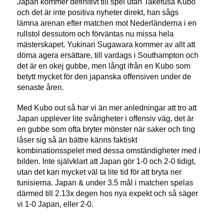
Japan kommer definitivt till spel utan Takefusa Kubo
och det är inte positiva nyheter direkt, han sågs
lämna arenan efter matchen mot Nederländerna i en
rullstol dessutom och förväntas nu missa hela
mästerskapet. Yukinari Sugawara kommer av allt att
döma agera ersättare, till vardags i Southampton och
det är en okej gubbe, men långt ifrån en Kubo som
betytt mycket för den japanska offensiven under de
senaste åren.
Med Kubo out så har vi än mer anledningar att tro att
Japan upplever lite svårigheter i offensiv väg, det är
en gubbe som ofta bryter mönster när saker och ting
låser sig så än bättre känns faktiskt
kombinationsspelet med dessa omständigheter med i
bilden. Inte självklart att Japan gör 1-0 och 2-0 tidigt,
utan det kan mycket väl ta lite tid för att bryta ner
tunisierna. Japan & under 3.5 mål i matchen spelas
därmed till 2.13x degen hos nya expekt och så säger
vi 1-0 Japan, eller 2-0.