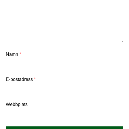
Namn
*
E-postadress
*
Webbplats