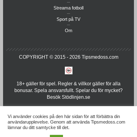
Streama fotboll
Sport på TV
Om
COPYRIGHT © 2015 - 2026
Tipsmedoss.com
18+ gäller för spel. Regler & villkor gäller för alla
bonusar. Spela ansvarsfullt. Spelar du för mycket?
Besök
Stödlinjen.se
Vi använder cookies på den här sidan för att förbättra din
användarupplevelse. Genom att använda Tipsmedoss.com
lämnar du ditt samtycke till det.
Data powered by Oddspedia