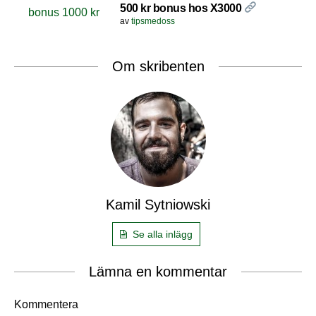
500 kr bonus hos X3000
av
tipsmedoss
Om skribenten
Kamil Sytniowski
Se alla inlägg
Lämna en kommentar
Kommentera