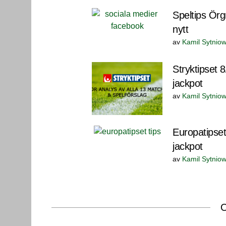
Speltips Örg
nytt
av
Kamil Sytniow
Stryktipset 8
jackpot
av
Kamil Sytniow
Europatipset 
jackpot
av
Kamil Sytniow
O