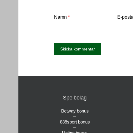
Namn
*
E-post
Spelbolag
Betway bonus
888sport bonus
Unibet bonus