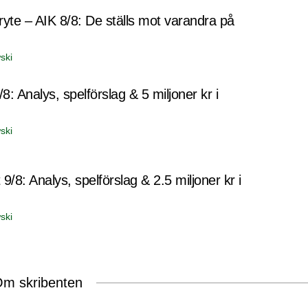
ryte – AIK 8/8: De ställs mot varandra på
ski
/8: Analys, spelförslag & 5 miljoner kr i
ski
9/8: Analys, spelförslag & 2.5 miljoner kr i
ski
m skribenten