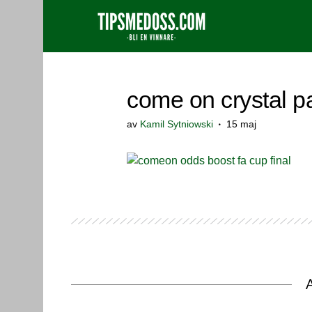
come on crystal p
av
Kamil Sytniowski
15 maj
A