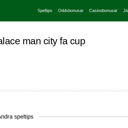
Speltips
Oddsbonusar
Casinobonusar
Jä
alace man city fa cup
ndra speltips