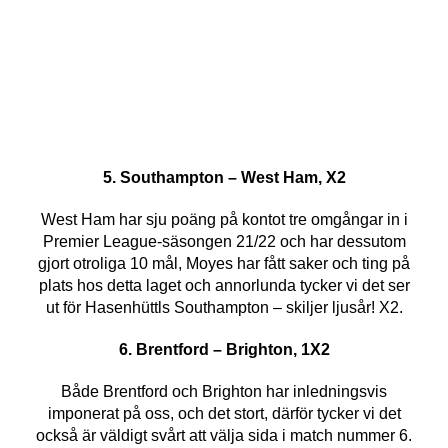
5. Southampton – West Ham, X2
West Ham har sju poäng på kontot tre omgångar in i
Premier League-säsongen 21/22 och har dessutom
gjort otroliga 10 mål, Moyes har fått saker och ting på
plats hos detta laget och annorlunda tycker vi det ser
ut för Hasenhüttls Southampton – skiljer ljusår! X2.
6. Brentford – Brighton, 1X2
Både Brentford och Brighton har inledningsvis
imponerat på oss, och det stort, därför tycker vi det
också är väldigt svårt att välja sida i match nummer 6.