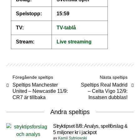
Spelstopp:
15:59
TV:
TV-tablå
Stream:
Live streaming
Föregående speltips
Nästa speltips
Speltips Manchester
Speltips Real Madrid
United – Newcastle 11/9:
– Celta Vigo 12/9:
CR7 är tillbaka
Insatsen dubblas!
Andra speltips
Stryktipset 8/8: Analys, spelförslag &
5 miljoner kr i jackpot
av
Kamil Sytniowski