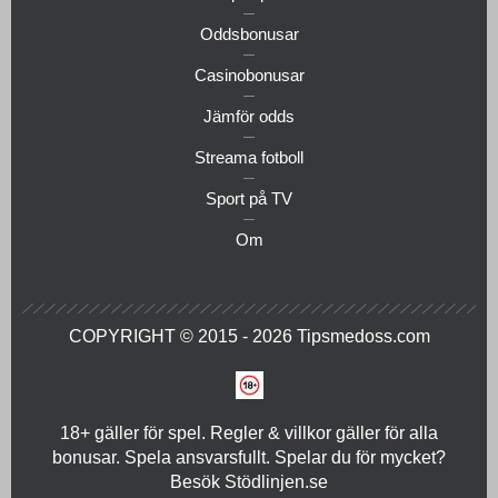
Oddsbonusar
Casinobonusar
Jämför odds
Streama fotboll
Sport på TV
Om
COPYRIGHT © 2015 - 2026
Tipsmedoss.com
18+ gäller för spel. Regler & villkor gäller för alla
bonusar. Spela ansvarsfullt. Spelar du för mycket?
Besök
Stödlinjen.se