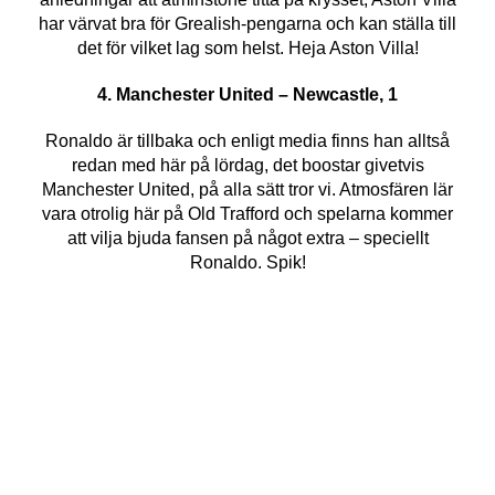
har värvat bra för Grealish-pengarna och kan ställa till
det för vilket lag som helst. Heja Aston Villa!
4. Manchester United – Newcastle, 1
Ronaldo är tillbaka och enligt media finns han alltså
redan med här på lördag, det boostar givetvis
Manchester United, på alla sätt tror vi. Atmosfären lär
vara otrolig här på Old Trafford och spelarna kommer
att vilja bjuda fansen på något extra – speciellt
Ronaldo. Spik!