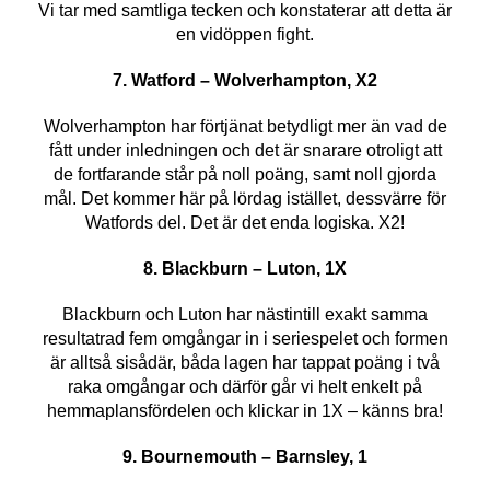
Vi tar med samtliga tecken och konstaterar att detta är
en vidöppen fight.
7. Watford – Wolverhampton, X2
Wolverhampton har förtjänat betydligt mer än vad de
fått under inledningen och det är snarare otroligt att
de fortfarande står på noll poäng, samt noll gjorda
mål. Det kommer här på lördag istället, dessvärre för
Watfords del. Det är det enda logiska. X2!
8. Blackburn – Luton, 1X
Blackburn och Luton har nästintill exakt samma
resultatrad fem omgångar in i seriespelet och formen
är alltså sisådär, båda lagen har tappat poäng i två
raka omgångar och därför går vi helt enkelt på
hemmaplansfördelen och klickar in 1X – känns bra!
9. Bournemouth – Barnsley, 1