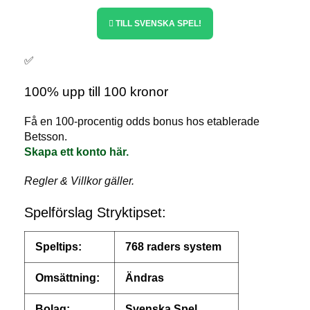
TILL SVENSKA SPEL!
✅
100% upp till 100 kronor
Få en 100-procentig odds bonus hos etablerade
Betsson.
Skapa ett konto här.
Regler & Villkor gäller.
Spelförslag Stryktipset:
Speltips:
768 raders system
Omsättning:
Ändras
Bolag:
Svenska Spel