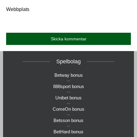
Webbplats
Spelbolag
Betway bonus
888sport bonus
Unibet bonus
ComeOn bonus
Betsson bonus
BetHard bonus