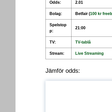
Odds:
2.01
Bolag:
Betfair (
100 kr free
Spelstop
21:00
p:
TV:
TV-tablå
Stream:
Live Streaming
Jämför odds: