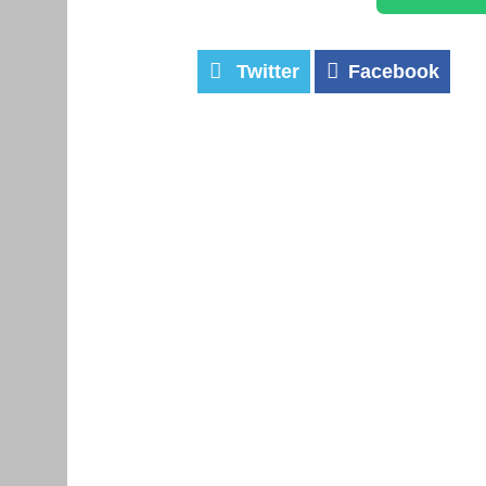
Twitter
Facebook