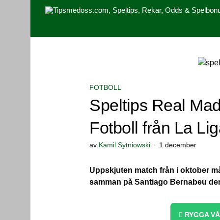
FOTBOLL
Speltips Real Madr
Fotboll från La Li
av
Kamil Sytniowski
1 december
Uppskjuten match från i oktober må
samman på Santiago Bernabeu den 1
RYGGA VÅR