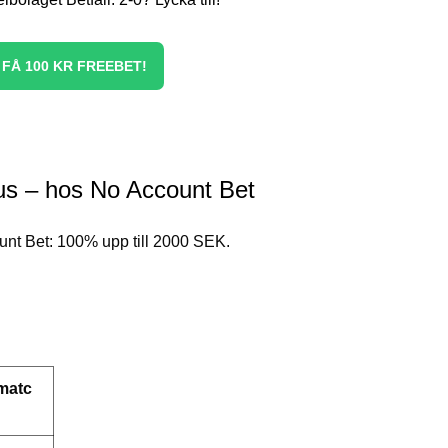
 FÅ 100 KR FREEBET!
us – hos No Account Bet
nt Bet: 100% upp till 2000 SEK.
 matc