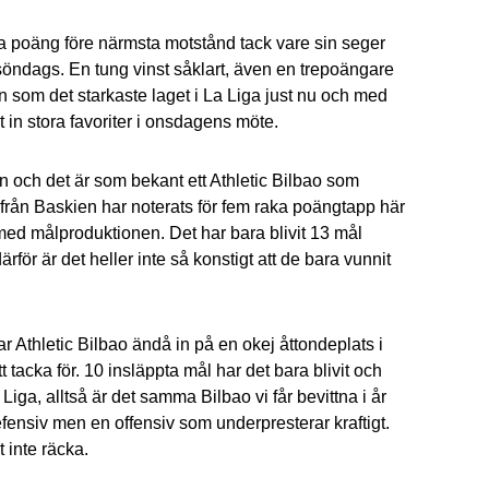
a poäng före närmsta motstånd tack vare sin seger
söndags. En tung vinst såklart, även en trepoängare
 som det starkaste laget i La Liga just nu och med
t in stora favoriter i onsdagens möte.
n och det är som bekant ett Athletic Bilbao som
 från Baskien har noterats för fem raka poängtapp här
 med målproduktionen. Det har bara blivit 13 mål
ör är det heller inte så konstigt att de bara vunnit
ar Athletic Bilbao ändå in på en okej åttondeplats i
t tacka för. 10 insläppta mål har det bara blivit och
iga, alltså är det samma Bilbao vi får bevittna i år
efensiv men en offensiv som underpresterar kraftigt.
 inte räcka.