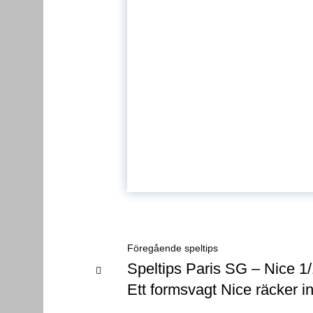
Föregående speltips
Speltips Paris SG – Nice 1/
Ett formsvagt Nice räcker int