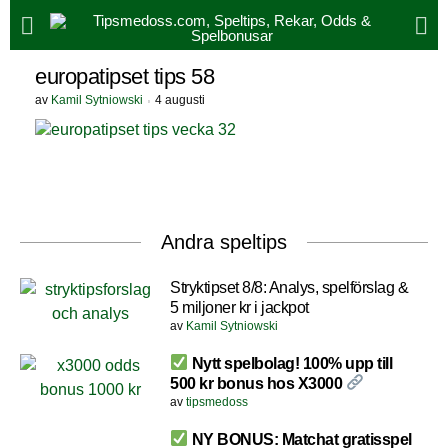
europatipset tips 58
av
Kamil Sytniowski
4 augusti
Andra speltips
Stryktipset 8/8: Analys, spelförslag &
5 miljoner kr i jackpot
av
Kamil Sytniowski
Nytt spelbolag! 100% upp till
500 kr bonus hos X3000
av
tipsmedoss
NY BONUS: Matchat gratisspel