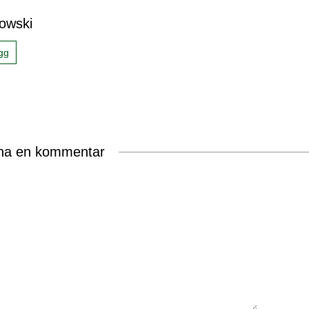
iowski
ägg
a en kommentar