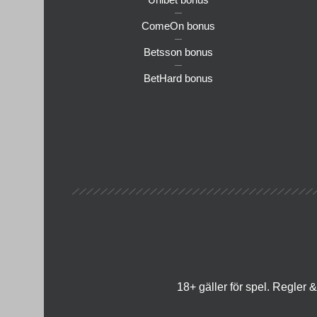
ComeOn bonus
Betsson bonus
BetHard bonus
18+ gäller för spel. Regler &