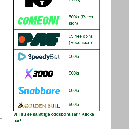
500kr
(Recen
sion)
99 free spins
(Recension)
500kr
500kr
600kr
500kr
Vill du se samtliga oddsbonusar? Klicka
här!