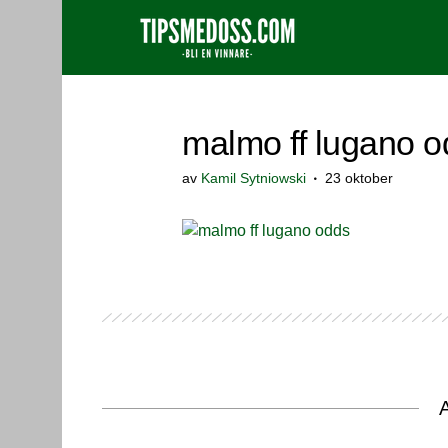
malmo ff lugano 
av
Kamil Sytniowski
23 oktober
A