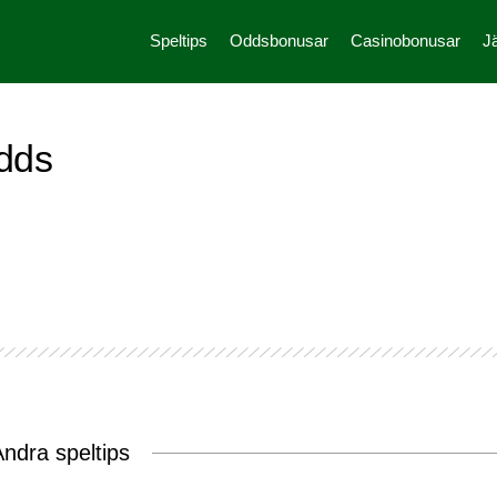
Speltips
Oddsbonusar
Casinobonusar
J
odds
ndra speltips