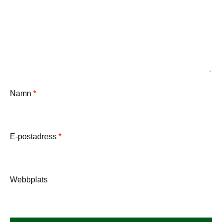
Namn
*
E-postadress
*
Webbplats