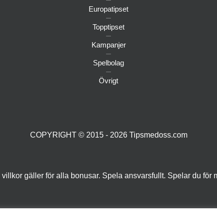
Europatipset
Topptipset
Kampanjer
Spelbolag
Övrigt
COPYRIGHT © 2015 - 2026
Tipsmedoss.com
 villkor gäller för alla bonusar. Spela ansvarsfullt. Spelar du f
Data powered by Oddspedia