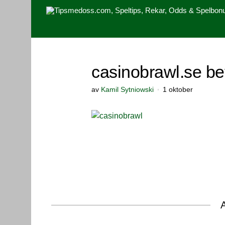
casinobrawl.se be
av
Kamil Sytniowski
1 oktober
A