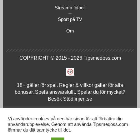
Streama fotboll
Sport på TV
Om
COPYRIGHT © 2015 - 2026
Tipsmedoss.com
18+ gäller för spel. Regler & villkor gäller för alla
bonusar. Spela ansvarsfullt. Spelar du för mycket?
Besök
Stödlinjen.se
Vi använder cookies på den här sidan för att förbättra din
användarupplevelse. Genom att använda Tipsmedoss.com
lämnar du ditt samtycke till det.
Data powered by Oddspedia