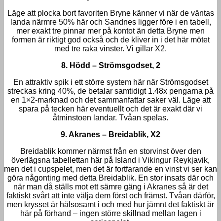
Läge att plocka bort favoriten Bryne känner vi när de väntas
landa närmre 50% här och Sandnes ligger före i en tabell,
mer exakt tre pinnar mer på kontot än detta Bryne men
formen är riktigt god också och de kliver in i det här mötet
med tre raka vinster. Vi gillar X2.
8. Hödd – Strömsgodset, 2
En attraktiv spik i ett större system här när Strömsgodset
streckas kring 40%, de betalar samtidigt 1.48x pengarna på
en 1×2-marknad och det sammanfattar saker väl. Läge att
spara på tecken här eventuellt och det är exakt där vi
åtminstoen landar. Tvåan spelas.
9. Akranes – Breidablik, X2
Breidablik kommer närmst från en storvinst över den
överlägsna tabellettan här på Island i Vikingur Reykjavik,
men det i cupspelet, men det är fortfarande en vinst vi ser kan
göra någonting med detta Breidablik. En stor insats där och
när man då ställs mot ett sämre gäng i Akranes så är det
faktiskt svårt att inte välja dem först och främst. Tvåan därför,
men krysset är hälsosamt i och med hur jämnt det faktiskt är
här på förhand – ingen större skillnad mellan lagen i