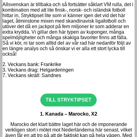
Allsvenskan är tillbaka och så fortsätter såklart VM rulla, det i
kombination med att lite finsk-, norsk- och isländsk fotboll
hittar in, Stryktipset lite som vi känner igen det vid det här
laget, åtminstone mixen med skandinavisk ligafotboll och
utöver det då en jackpot på fem miljoner kr som adderar en
extra krydda. Vi gillar den här typen av kuponger, många
spelmöjligheter och många skakiga favoriter finns att fälla.
Så vi kör, ni tar som alltid del av vår rad här nedanför följt av
en längre analys och så önskar vi er alla ett stort lycka till
också!
2. Veckans bank: Frankrike
3. Veckans drag: Helgarderingen
7. Veckans skräll: Sandnes
TILL STRYKTIPSET
1. Kanada – Marocko, X2
Marocko det klart bättre laget här och de imponerande
verkligen stort i mötet mot Nederländerna här senast, vilket
även får en att tro på att de faktiskt kan gå hela vägen. Med