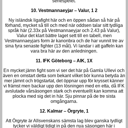
seriespelet.
10. Vestmannaeyjar – Valur, 1 2
Ny isländsk ligafight här och en öppen sådan så här på
förhand, mycket så till och med när oddsen talar sitt tydliga
språk här (2.33x på Vestmannaeyjar och 2.43 på Valur),
Valur det klart bättre laget sett till en tabell, men
Vestmannaeyjars form är kanonbra och de har vunnit tre av
sina fyra senaste fighter (13 mål). Vi landar i att gaffeln kan
vara bra här av den anledningen.
11. IFK Göteborg – AIK, 1X
En mycket jämn fight som vi ser det här på Gamla Ullevi och
även en omstart detta som bekant vilket bör kunna betyda än
mer jämnt och trögstartat, det öppnar upp för krysset känner
vi främst men backar upp den lösningen med en etta, då IFK
avslutade vårsäsongen stark och eventuellt kan komma att
plocka med sig det in här. Sju pinnar på de tre sista
omgångarna.
12. Kalmar – Örgryte, 1
Att Örgryte är Allsvenskans sämsta lag blev ganska tydligt
tycker vi väldigt tidigt in på den nya säsongen här i