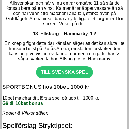
Allsvenskan och när vi nu entrar omgång 11 så står de
fortsatt bara på en vinst. Kalmar är snäppet vassare än så
och har vunnit tre matcher i alla fall, starka även på
Guldfågeln Arena vilket bara är ytterligare ett argument för
spiken. Vi kör på det.
13. Elfsborg – Hammarby, 1 2
En knepig fight detta där känslan säger att det kan sluta lite
hur som helst på Borås Arena, omstarten förstärker den
känslan givetvis och vi landar därmed i en gaffel här. Vi
vågar varken ta bort Elfsborg eller Hammarby.
TILL SVENSKA SPEL
SPORTBONUS hos 10bet: 1000 kr
10bet matchar ditt första spel på upp till 1000 kr.
Gå till 10bet bonus
Regler & Villkor gäller.
Spelförslag Stryktipset: