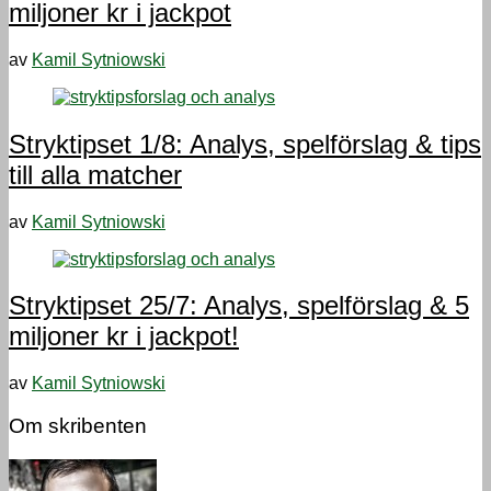
miljoner kr i jackpot
av
Kamil Sytniowski
Stryktipset 1/8: Analys, spelförslag & tips
till alla matcher
av
Kamil Sytniowski
Stryktipset 25/7: Analys, spelförslag & 5
miljoner kr i jackpot!
av
Kamil Sytniowski
Om skribenten