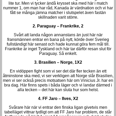
lite tur. Men vi tycker ändå krysset ska med här i match
nummer 1, om man har råd, Kanada är värdnation och vi har
fått se många jämna matcher i slutspelet även fastän
skillnaden varit större.
2. Paraguay – Frankrike, 2
Svårt att landa någon annanstans än just här när
fransmännen entrar en bana på nytt, körde över Sverieg
fullständigt här senast och hade kunnat göra fem mål till.
Frankrike är inget Tyskland och här tar därför resan slut för
Paraguay. Så enkelt.
3. Brasilien – Norge, 1X2
En vidöppen fight som vi ser det där fler tecken än ett
åtminstone ska med, vi ser verkligen att Norge slår Brasilien,
men vi ser också precis motsatsen här om Vinicius Jr. har en
bra dag. Här finns spets i båda läger och vi landar därmed i
alla tecken – det här kan sluta hur som helst.
4. FF Jaro – Ilves, X2
Svårare här när vi entrar den finska ligan givetvis men
tabelläget vittnar tydligt om att FF Jaro har problem, de står