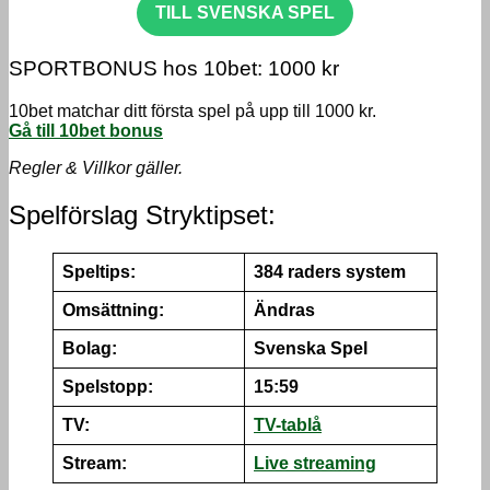
TILL SVENSKA SPEL
SPORTBONUS hos 10bet: 1000 kr
10bet matchar ditt första spel på upp till 1000 kr.
Gå till 10bet bonus
Regler & Villkor gäller.
Spelförslag Stryktipset:
Speltips:
384 raders system
Omsättning:
Ändras
Bolag:
Svenska Spel
Spelstopp:
15:59
TV:
TV-tablå
Stream:
Live streaming