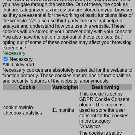
you navigate through the website. Out of these, the cookies
that are categorized as necessary are stored on your browser
as they are essential for the working of basic functionalities of
the website. We also use third-party cookies that help us
analyze and understand how you use this website. These
cookies will be stored in your browser only with your consent.
You also have the option to opt-out of these cookies. But
opting out of some of these cookies may affect your browsing
experience.
Necessary
Necessary
Alltid aktiverad
Necessary cookies are absolutely essential for the website to
function properly. These cookies ensure basic functionalities
and security features of the website, anonymously.
Cookie
Varaktighet
Beskrivning
This cookie is set by
GDPR Cookie Consent
plugin. The cookie is
cookielawinfo-
11 months
used to store the user
checbox-analytics
consent for the cookies
in the category
"Analytics".
The cookie is set by