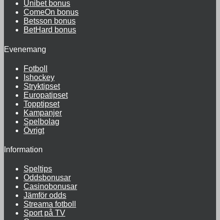
Unibet bonus
ComeOn bonus
Betsson bonus
BetHard bonus
Evenemang
Fotboll
Ishockey
Stryktipset
Europatipset
Topptipset
Kampanjer
Spelbolag
Övrigt
Information
Speltips
Oddsbonusar
Casinobonusar
Jämför odds
Streama fotboll
Sport på TV