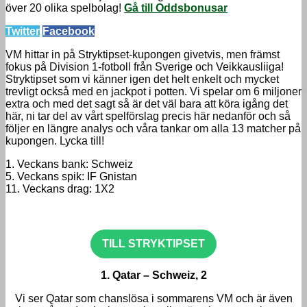
över 20 olika spelbolag!
Gå till Oddsbonusar
Twitter
Facebook
VM hittar in på Stryktipset-kupongen givetvis, men främst
fokus på Division 1-fotboll från Sverige och Veikkausliiga!
Stryktipset som vi känner igen det helt enkelt och mycket
trevligt också med en jackpot i potten. Vi spelar om 6 miljoner
extra och med det sagt så är det väl bara att köra igång det
här, ni tar del av vårt spelförslag precis här nedanför och så
följer en längre analys och våra tankar om alla 13 matcher på
kupongen. Lycka till!
1. Veckans bank: Schweiz
5. Veckans spik: IF Gnistan
11. Veckans drag: 1X2
TILL STRYKTIPSET
1. Qatar – Schweiz, 2
Vi ser Qatar som chanslösa i sommarens VM och är även