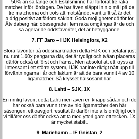
50% än så länge och Eskilsminne har förlorat tre raka
matcher inför lördagen. De har även släppt in nio mål på de
tre matcherna och trots att motståndet varit tufft så är det
aldrig positivt att förlora såklart. Goda möjligheter därför för
Åtvidaberg här, obesegrade i fem raka omgångar är de och
så agerar de oddsfavoriter, det är betryggande.
7. FF Jaro – HJK Helsingfors, X2
Stora favoriter på oddsmarknaden detta HJK och betalar just
nu runt 1.60x pengarna där, det är tydligt och tvåan placeras
därför också ut först och främst. Men absolut att ett kryss är
intressant i ett större system, HJK har inte riktigt nått upp till
förväntningarna i år och faktum är att de bara vunnit 4 av 10
ligamatcher. Så krysset hälsosamt här.
8. Lahti – SJK, 1X
En rimlig favorit detta Lahti men även en knapp sådan och de
har också bara vunnit tre av nio ligamatcher den här
säsongen, ett oavgjort resultat är därför inte alls omöjligt och
vi tillåter oss därför också att ta med ytterligare ett tecken. 1X
är mycket stabilt.
9. Mariehamn – IF Gnistan, 2