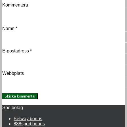
Kommentera
Namn
*
E-postadress
*
Webbplats
Spelbolag
Betway bonus
888sport bonus