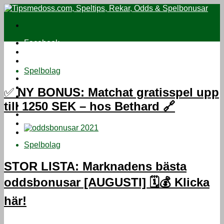
Facebook
Twitter
Instagram
Spelbolag
Speltips
Oddsbonusar
✅
NY BONUS: Matchat gratisspel upp
Casinobonusar
till 1250 SEK – hos Bethard 🔗
Jämför odds
Streama fotboll
Sport på TV
Om
Spelbolag
STOR LISTA: Marknadens bästa
oddsbonusar [AUGUSTI] 🗓️💰 Klicka
här!