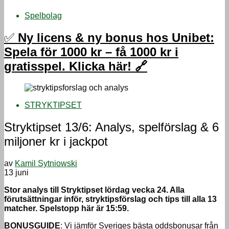
Spelbolag
✅
Ny licens & ny bonus hos Unibet:
Spela för 1000 kr – få 1000 kr i
gratisspel. Klicka här! 🔗
STRYKTIPSET
Stryktipset 13/6: Analys, spelförslag & 6
miljoner kr i jackpot
av
Kamil Sytniowski
13 juni
Stor analys till Stryktipset lördag vecka 24. Alla
förutsättningar inför, stryktipsförslag och tips till alla 13
matcher. Spelstopp här är 15:59.
BONUSGUIDE
: Vi jämför Sveriges bästa oddsbonusar från