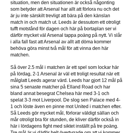
situation, men den situationen är också någonting
som betyder att Arsenal har allt att förlora nu och det
är ju inte särskilt trevligt att bära på den känslan
match in och match ut. Leeds är dessutom ett otroligt
tufft motstånd för dagen och här på bortaplan ser vi
därför mycket väl Arsenal tappa poäng på nytt. Vi slår
i alla fall fast att Arsenal av allt att döma kommer
behöva göra minst två mål för att vinna den här
matchen.
Så över 2.5 mål i matchen är ett spel som lockar här
på lördag, 2-1 Arsenal är väl ett troligt resultat när ett
målglatt Leeds agerar värd. Leeds har gjort 12 mål på
sina 5 senaste matcher på Elland Road och har
bland annat besegrat Chelsea här med 3-1 och
spelat 3-3 mot Liverpool. De slog sen Palace med 4-
1 och löste även en pinne mot United i matchen efter.
Så Leeds gör mycket mål, förlorar väldigt sällan och
mår otroligt bra för stunden, de kliver därför också in
här i lördagens fight med siktet inställt på tre poäng.
Tre mål är vi därför helt övertygade om att vi kommer