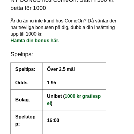
betta för 1000
Är du ännu inte kund hos ComeOn? Då väntar den
här trevliga bonusen på dig, dubbla din insättning
upp till 1000 kr.
Hämta din bonus här.
Speltips:
Speltips:
Över 2.5 mål
Odds:
1.95
Unibet (
1000 kr gratissp
Bolag:
el
)
Spelstop
16:00
p: