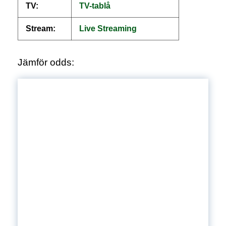
TV:
TV-tablå
Stream:
Live
S
treaming
Jämför odds: