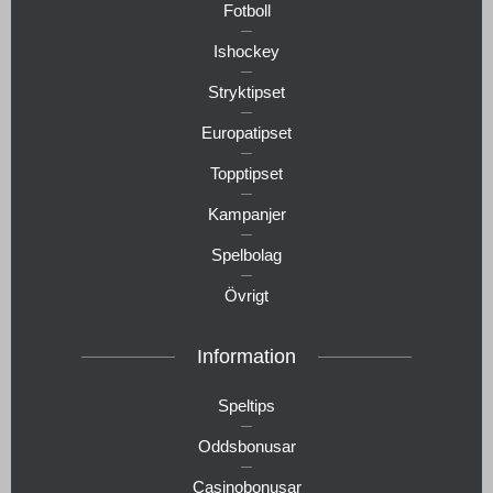
Fotboll
Ishockey
Stryktipset
Europatipset
Topptipset
Kampanjer
Spelbolag
Övrigt
Information
Speltips
Oddsbonusar
Casinobonusar