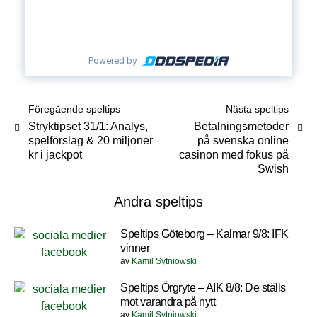
Powered by
Föregående speltips
Nästa speltips
Stryktipset 31/1: Analys,
Betalningsmetoder
spelförslag & 20 miljoner
på svenska online
kr i jackpot
casinon med fokus på
Swish
Andra speltips
Speltips Göteborg – Kalmar 9/8: IFK
vinner
av
Kamil Sytniowski
Speltips Örgryte – AIK 8/8: De ställs
mot varandra på nytt
av
Kamil Sytniowski