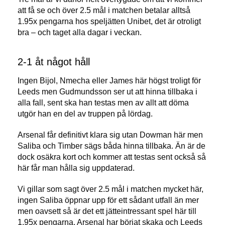
att få se och över 2.5 mål i matchen betalar alltså
1.95x pengarna hos speljätten Unibet, det är otroligt
bra – och taget alla dagar i veckan.
2-1 åt något håll
Ingen Bijol, Nmecha eller James här högst troligt för
Leeds men Gudmundsson ser ut att hinna tillbaka i
alla fall, sent ska han testas men av allt att döma
utgör han en del av truppen på lördag.
Arsenal får definitivt klara sig utan Dowman här men
Saliba och Timber sägs båda hinna tillbaka. Än är de
dock osäkra kort och kommer att testas sent också så
här får man hålla sig uppdaterad.
Vi gillar som sagt över 2.5 mål i matchen mycket här,
ingen Saliba öppnar upp för ett sådant utfall än mer
men oavsett så är det ett jätteintressant spel här till
1.95x pengarna. Arsenal har börjat skaka och Leeds