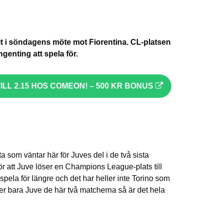
t i söndagens möte mot Fiorentina. CL-platsen
genting att spela för.
TILL 2.15 HOS COMEON! – 500 KR BONUS
 som väntar här för Juves del i de två sista
r att Juve löser en Champions League-plats till
 spela för längre och det har heller inte Torino som
er bara Juve de här två matcherna så är det hela