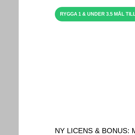
RYGGA 1 & UNDER 3.5 MÅL TIL
NY LICENS & BONUS: Matc