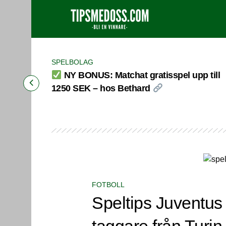
SPELBOLAG
t: Spela
NY BONUS: Matchat gratisspel upp till
 Klicka
1250 SEK – hos Bethard
FOTBOLL
Speltips Juventus 
taggare från Turin