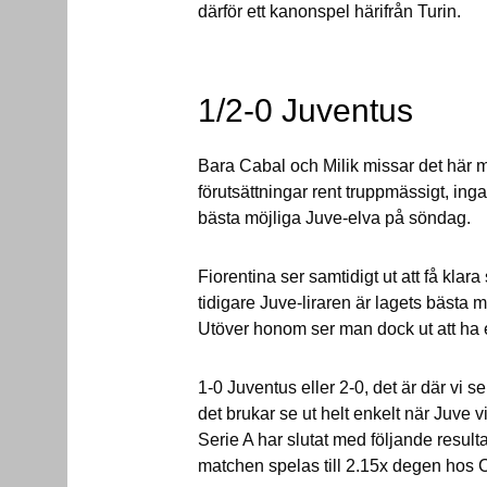
därför ett kanonspel härifrån Turin.
1/2-0 Juventus
Bara Cabal och Milik missar det här mö
förutsättningar rent truppmässigt, in
bästa möjliga Juve-elva på söndag.
Fiorentina ser samtidigt ut att få klar
tidigare Juve-liraren är lagets bästa m
Utöver honom ser man dock ut att ha e
1-0 Juventus eller 2-0, det är där vi 
det brukar se ut helt enkelt när Juve 
Serie A har slutat med följande resulta
matchen spelas till 2.15x degen hos