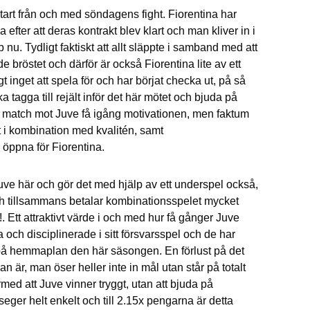
tart från och med söndagens fight. Fiorentina har
efter att deras kontrakt blev klart och man kliver in i
nu. Tydligt faktiskt att allt släppte i samband med att
e bröstet och därför är också Fiorentina lite av ett
inget att spela för och har börjat checka ut, på så
ka tagga till rejält inför det här mötet och bjuda på
en match mot Juve få igång motivationen, men faktum
det i kombination med kvalitén, samt
öppna för Fiorentina.
Juve här och gör det med hjälp av ett underspel också,
h tillsammans betalar kombinationsspelet mycket
Ett attraktivt värde i och med hur få gånger Juve
na och disciplinerade i sitt försvarsspel och de har
l på hemmaplan den här säsongen. En förlust på det
an är, man öser heller inte in mål utan står på totalt
ed att Juve vinner tryggt, utan att bjuda på
seger helt enkelt och till 2.15x pengarna är detta