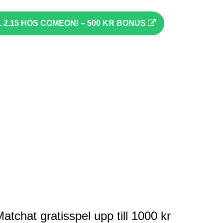
L 2.15 HOS COMEON! – 500 KR BONUS
hat gratisspel upp till 1000 kr