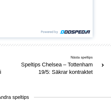
Powered by
Nästa speltips
Speltips Chelsea – Tottenham
i
19/5: Säkrar kontraktet
ndra speltips