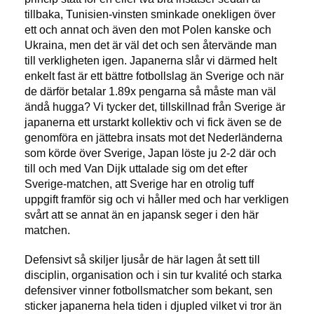
tillbaka, Tunisien-vinsten sminkade onekligen över
ett och annat och även den mot Polen kanske och
Ukraina, men det är väl det och sen återvände man
till verkligheten igen. Japanerna slår vi därmed helt
enkelt fast är ett bättre fotbollslag än Sverige och när
de därför betalar 1.89x pengarna så måste man väl
ändå hugga? Vi tycker det, tillskillnad från Sverige är
japanerna ett urstarkt kollektiv och vi fick även se de
genomföra en jättebra insats mot det Nederländerna
som körde över Sverige, Japan löste ju 2-2 där och
till och med Van Dijk uttalade sig om det efter
Sverige-matchen, att Sverige har en otrolig tuff
uppgift framför sig och vi håller med och har verkligen
svårt att se annat än en japansk seger i den här
matchen.
Defensivt så skiljer ljusår de här lagen åt sett till
disciplin, organisation och i sin tur kvalité och starka
defensiver vinner fotbollsmatcher som bekant, sen
sticker japanerna hela tiden i djupled vilket vi tror än