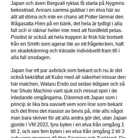
Japan och även Bergvall ryktas få starta på Nygrens
bekostnad. Annars samma gubbar i en elva här av
allt att döma och inte en chans att Potter lämnar den
ifrågasatta Hien på en bänk, det hela är tydligt i alla
fall och vi räknar heller inte med att Nordfeldt petas.
Positivt är också att hela truppen är frisk här bortsett
från en Smith som agerar lite av ett frågetecken, haft
en skadekänning och tränade individuellt fram till i
alla fall onsdagen.
Japan har ett par avbräck som bekant och nu är det
också bekräftat att Kubo med all säkerhet missar den
här matchen, Wataru Endo out sedan tidigare och så
har Shuto Machino varit sjuk och missat spel i de
inledande omgångarna. Däremot ett Japan som i
princip är lika bra oavsett vem som lirar som bekant
och det finns det massor av bevis på, inte alls något
man bara skriver för att alla andra gör det, utan Japan
gjorde i VM 2022, fyra byten i en elva från omgång 1
till 2, och sen fem byten i en elva från omgång 2 till 3