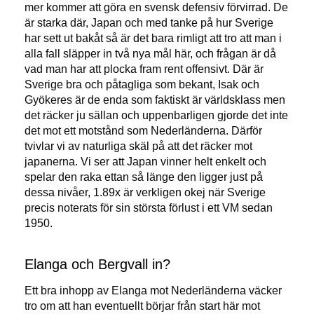
mer kommer att göra en svensk defensiv förvirrad. De
är starka där, Japan och med tanke på hur Sverige
har sett ut bakåt så är det bara rimligt att tro att man i
alla fall släpper in två nya mål här, och frågan är då
vad man har att plocka fram rent offensivt. Där är
Sverige bra och påtagliga som bekant, Isak och
Gyökeres är de enda som faktiskt är världsklass men
det räcker ju sällan och uppenbarligen gjorde det inte
det mot ett motstånd som Nederländerna. Därför
tvivlar vi av naturliga skäl på att det räcker mot
japanerna. Vi ser att Japan vinner helt enkelt och
spelar den raka ettan så länge den ligger just på
dessa nivåer, 1.89x är verkligen okej när Sverige
precis noterats för sin största förlust i ett VM sedan
1950.
Elanga och Bergvall in?
Ett bra inhopp av Elanga mot Nederländerna väcker
tro om att han eventuellt börjar från start här mot