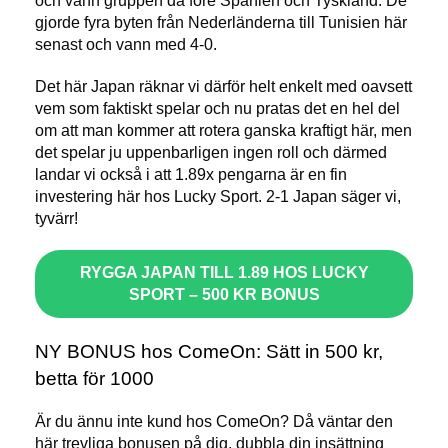
och vann gruppen då före Spanien och Tyskland. De
gjorde fyra byten från Nederländerna till Tunisien här
senast och vann med 4-0.
Det här Japan räknar vi därför helt enkelt med oavsett
vem som faktiskt spelar och nu pratas det en hel del
om att man kommer att rotera ganska kraftigt här, men
det spelar ju uppenbarligen ingen roll och därmed
landar vi också i att 1.89x pengarna är en fin
investering här hos Lucky Sport. 2-1 Japan säger vi,
tyvärr!
RYGGA JAPAN TILL 1.89 HOS LUCKY
SPORT – 500 KR BONUS
NY BONUS hos ComeOn: Sätt in 500 kr,
betta för 1000
Är du ännu inte kund hos ComeOn? Då väntar den
här trevliga bonusen på dig, dubbla din insättning