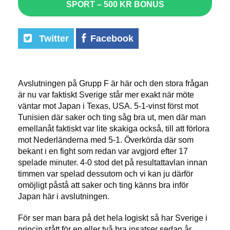
SPORT – 500 KR BONUS
Twitter
Facebook
Avslutningen på Grupp F är här och den stora frågan
är nu var faktiskt Sverige står mer exakt när möte
väntar mot Japan i Texas, USA. 5-1-vinst först mot
Tunisien där saker och ting såg bra ut, men där man
emellanåt faktiskt var lite skakiga också, till att förlora
mot Nederländerna med 5-1. Överkörda där som
bekant i en fight som redan var avgjord efter 17
spelade minuter. 4-0 stod det på resultattavlan innan
timmen var spelad dessutom och vi kan ju därför
omöjligt påstå att saker och ting känns bra inför
Japan här i avslutningen.
För ser man bara på det hela logiskt så har Sverige i
princip stått för en eller två bra insatser sedan år