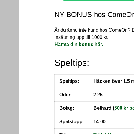
NY BONUS hos ComeOn: Sä
Är du ännu inte kund hos ComeOn? Då
insättning upp till 1000 kr.
Hämta din bonus här.
Speltips:
Speltips:
Häcken över 1.5 
Odds:
2.25
Bolag:
Bethard (
500 kr b
Spelstopp:
14:00