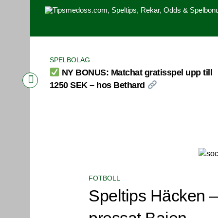
SPELBOLAG
t: Spela
NY BONUS: Matchat gratisspel upp till
 Klicka
1250 SEK – hos Bethard
FOTBOLL
Speltips Häcken 
pressat Bajen