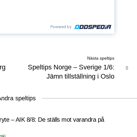
Powered by
Nästa speltips
rg
Speltips Norge – Sverige 1/6:
Jämn tillställning i Oslo
ndra speltips
ryte – AIK 8/8: De ställs mot varandra på
ski