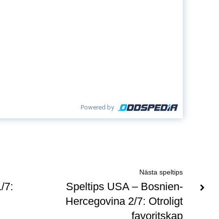
Powered by
Nästa speltips
/7:
Speltips USA – Bosnien-
Hercegovina 2/7: Otroligt
favoritskap