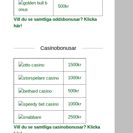
500kr
Vill du se samtliga oddsbonusar? Klicka
här!
Casinobonusar
1500kr
1000kr
500kr
1000kr
2500kr
Vill du se samtliga casinobonusar? Klicka