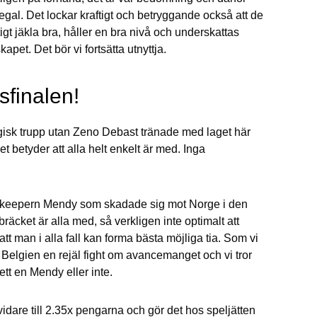
negal. Det lockar kraftigt och betryggande också att de
ktigt jäkla bra, håller en bra nivå och underskattas
pet. Det bör vi fortsätta utnyttja.
sfinalen!
lgisk trupp utan Zeno Debast tränade med laget här
t betyder att alla helt enkelt är med. Inga
an keepern Mendy som skadade sig mot Norge i den
räcket är alla med, så verkligen inte optimalt att
att man i alla fall kan forma bästa möjliga tia. Som vi
är Belgien en rejäl fight om avancemanget och vi tror
tt en Mendy eller inte.
dare till 2.35x pengarna och gör det hos speljätten