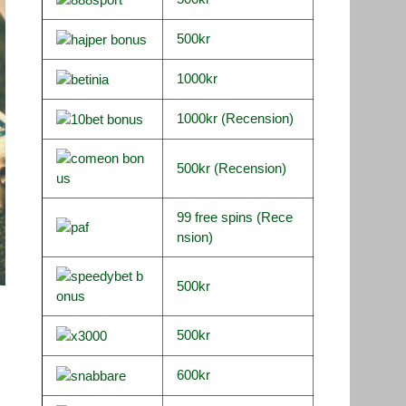
500kr
1000kr
1000kr
(Recension)
500kr
(Recension)
99 free spins
(Rece
nsion)
500kr
500kr
600kr