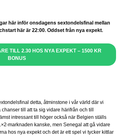
ngar här inför onsdagens sextondelsfinal mellan
chstart här är 22:00. Oddset från nya expekt.
E TILL 2.30 HOS NYA EXPEKT – 1500 KR
BONUS
ondelsfinal detta, åtminstone i vår värld där vi
anser till att ta sig vidare härifrån och till
rämst intressant till höger också när Belgien ställs
 1×2-marknaden kanske, men Senegal att gå vidare
a hos nya expekt och det är ett spel vi tycker kittlar