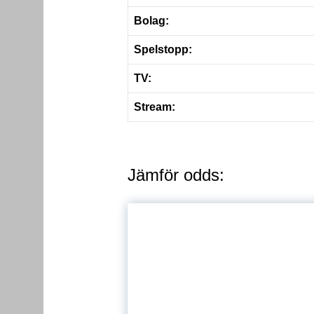
Bolag:
Spelstopp:
TV:
Stream:
Jämför odds: