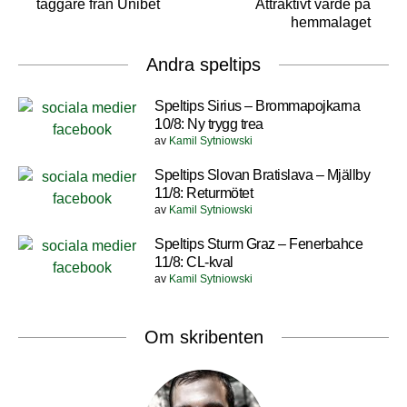
taggare från Unibet
Attraktivt värde på
hemmalaget
Andra speltips
Speltips Sirius – Brommapojkarna
10/8: Ny trygg trea
av
Kamil Sytniowski
Speltips Slovan Bratislava – Mjällby
11/8: Returmötet
av
Kamil Sytniowski
Speltips Sturm Graz – Fenerbahce
11/8: CL-kval
av
Kamil Sytniowski
Om skribenten