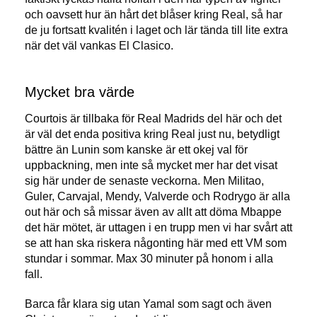
och oavsett hur än hårt det blåser kring Real, så har
de ju fortsatt kvalitén i laget och lär tända till lite extra
när det väl vankas El Clasico.
Mycket bra värde
Courtois är tillbaka för Real Madrids del här och det
är väl det enda positiva kring Real just nu, betydligt
bättre än Lunin som kanske är ett okej val för
uppbackning, men inte så mycket mer har det visat
sig här under de senaste veckorna. Men Militao,
Guler, Carvajal, Mendy, Valverde och Rodrygo är alla
out här och så missar även av allt att döma Mbappe
det här mötet, är uttagen i en trupp men vi har svårt att
se att han ska riskera någonting här med ett VM som
stundar i sommar. Max 30 minuter på honom i alla
fall.
Barca får klara sig utan Yamal som sagt och även