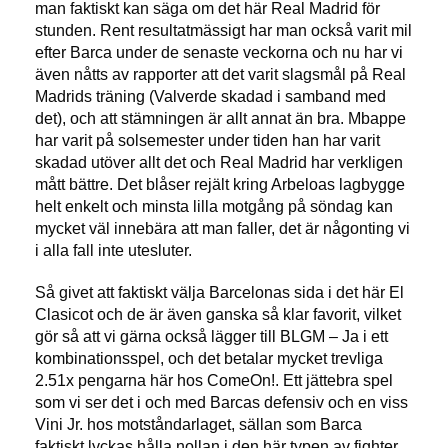
man faktiskt kan säga om det här Real Madrid för
stunden. Rent resultatmässigt har man också varit mil
efter Barca under de senaste veckorna och nu har vi
även nåtts av rapporter att det varit slagsmål på Real
Madrids träning (Valverde skadad i samband med
det), och att stämningen är allt annat än bra. Mbappe
har varit på solsemester under tiden han har varit
skadad utöver allt det och Real Madrid har verkligen
mått bättre. Det blåser rejält kring Arbeloas lagbygge
helt enkelt och minsta lilla motgång på söndag kan
mycket väl innebära att man faller, det är någonting vi
i alla fall inte utesluter.
Så givet att faktiskt välja Barcelonas sida i det här El
Clasicot och de är även ganska så klar favorit, vilket
gör så att vi gärna också lägger till BLGM – Ja i ett
kombinationsspel, och det betalar mycket trevliga
2.51x pengarna här hos ComeOn!. Ett jättebra spel
som vi ser det i och med Barcas defensiv och en viss
Vini Jr. hos motståndarlaget, sällan som Barca
faktiskt lyckas hålla nollan i den här typen av fighter