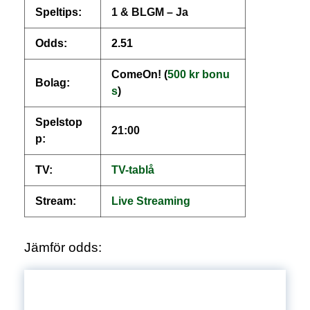
Speltips:
1 & BLGM – Ja
Odds:
2.51
ComeOn! (
500 kr bonu
Bolag:
s
)
Spelstop
21:00
p:
TV:
TV-tablå
Stream:
Live
S
treaming
Jämför odds: