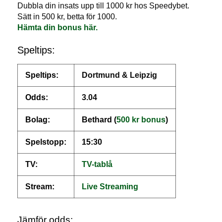
Dubbla din insats upp till 1000 kr hos Speedybet.
Sätt in 500 kr, betta för 1000.
Hämta din bonus här.
Speltips:
Speltips:
Dortmund & Leipzig
Odds:
3.04
Bolag:
Bethard (
500 kr bonus
)
Spelstopp:
15:30
TV:
TV-tablå
Stream:
Live
S
treaming
Jämför odds: