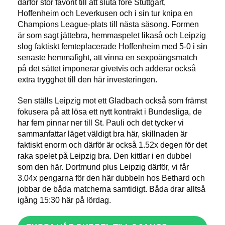
därför stor favorit till att sluta före Stuttgart,
Hoffenheim och Leverkusen och i sin tur knipa en
Champions League-plats till nästa säsong. Formen
är som sagt jättebra, hemmaspelet likaså och Leipzig
slog faktiskt femteplacerade Hoffenheim med 5-0 i sin
senaste hemmafight, att vinna en sexpoängsmatch
på det sättet imponerar givetvis och adderar också
extra trygghet till den här investeringen.
Sen ställs Leipzig mot ett Gladbach också som främst
fokusera på att lösa ett nytt kontrakt i Bundesliga, de
har fem pinnar ner till St. Pauli och det tycker vi
sammanfattar läget väldigt bra här, skillnaden är
faktiskt enorm och därför är också 1.52x degen för det
raka spelet på Leipzig bra. Den kittlar i en dubbel
som den här. Dortmund plus Leipzig därför, vi får
3.04x pengarna för den här dubbeln hos Bethard och
jobbar de båda matcherna samtidigt. Båda drar alltså
igång 15:30 här på lördag.