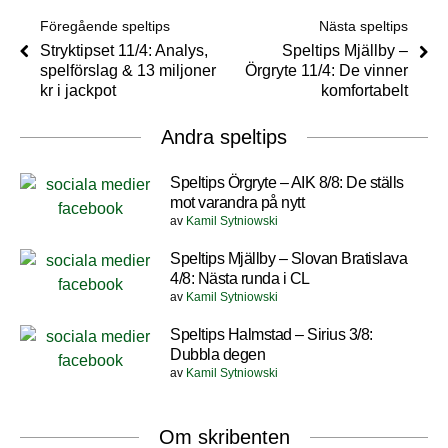
Föregående speltips
Nästa speltips
Stryktipset 11/4: Analys,
Speltips Mjällby –
spelförslag & 13 miljoner
Örgryte 11/4: De vinner
kr i jackpot
komfortabelt
Andra speltips
Speltips Örgryte – AIK 8/8: De ställs
mot varandra på nytt
av
Kamil Sytniowski
Speltips Mjällby – Slovan Bratislava
4/8: Nästa runda i CL
av
Kamil Sytniowski
Speltips Halmstad – Sirius 3/8:
Dubbla degen
av
Kamil Sytniowski
Om skribenten