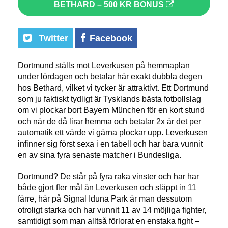
BETHARD – 500 KR BONUS
Twitter
Facebook
Dortmund ställs mot Leverkusen på hemmaplan
under lördagen och betalar här exakt dubbla degen
hos Bethard, vilket vi tycker är attraktivt. Ett Dortmund
som ju faktiskt tydligt är Tysklands bästa fotbollslag
om vi plockar bort Bayern München för en kort stund
och när de då lirar hemma och betalar 2x är det per
automatik ett värde vi gärna plockar upp. Leverkusen
infinner sig först sexa i en tabell och har bara vunnit
en av sina fyra senaste matcher i Bundesliga.
Dortmund? De står på fyra raka vinster och har har
både gjort fler mål än Leverkusen och släppt in 11
färre, här på Signal Iduna Park är man dessutom
otroligt starka och har vunnit 11 av 14 möjliga fighter,
samtidigt som man alltså förlorat en enstaka fight –