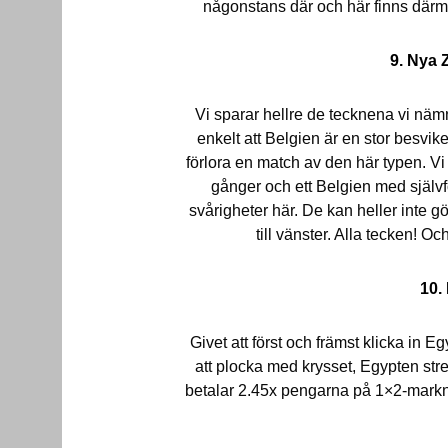
någonstans där och här finns därme
9. Nya 
Vi sparar hellre de tecknena vi nämn
enkelt att Belgien är en stor besvike
förlora en match av den här typen. Vi
gånger och ett Belgien med självf
svårigheter här. De kan heller inte gö
till vänster. Alla tecken! 
10.
Givet att först och främst klicka in Eg
att plocka med krysset, Egypten stre
betalar 2.45x pengarna på 1×2-markna