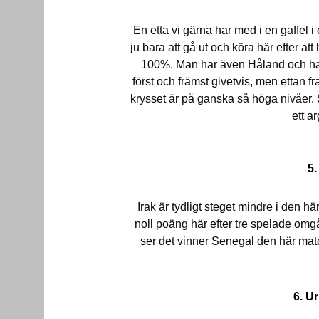
En etta vi gärna har med i en gaffel 
ju bara att gå ut och köra här efter at
100%. Man har även Håland och han
först och främst givetvis, men ettan fr
krysset är på ganska så höga nivåer. 
ett a
5
Irak är tydligt steget mindre i den
noll poäng här efter tre spelade omgå
ser det vinner Senegal den här matc
6. U