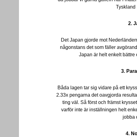
Tyskland 
2. 
Det Japan gjorde mot Nederländern
någonstans det som fäller avgörande
Japan är helt enkelt bättre 
3. Par
Båda lagen tar sig vidare på ett krys
2.33x pengarna det oavgjorda resulta
ting väl. Så först och främst kryss
varför inte är inställningen helt enkel
jobba 
4. No