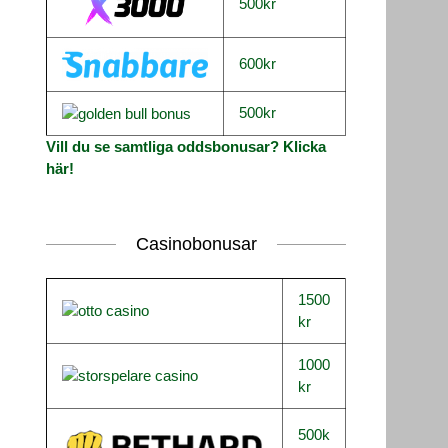
500kr
600kr
500kr
Vill du se samtliga oddsbonusar? Klicka
här!
Casinobonusar
1500
kr
1000
kr
500k