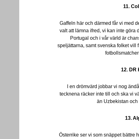
11. Co
Gaffeln här och därmed får vi med d
valt att lämna ifred, vi kan inte göra
Portugal och i vår värld är chans
speljättarna, samt svenska folket vill f
fotbollsmatcher
12. DR 
I en drömvärd jobbar vi nog änd
tecknena räcker inte till och ska vi v
än Uzbekistan och 
13. Al
Österrike ser vi som snäppet bättre h