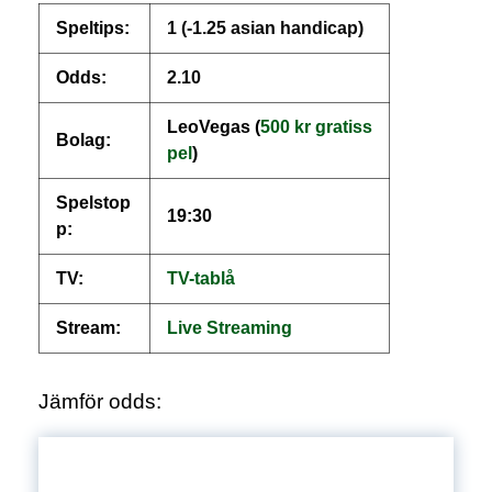
Speltips:
1 (-1.25 asian handicap)
Odds:
2.10
LeoVegas (
500 kr gratiss
Bolag:
pel
)
Spelstop
19:30
p:
TV:
TV-tablå
Stream:
Live
S
treaming
Jämför odds: