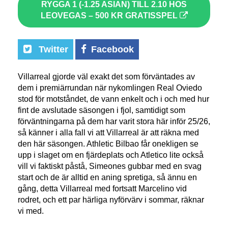
RYGGA 1 (-1.25 ASIAN) TILL 2.10 HOS
LEOVEGAS – 500 KR GRATISSPEL
Twitter
Facebook
Villarreal gjorde väl exakt det som förväntades av
dem i premiärrundan när nykomlingen Real Oviedo
stod för motståndet, de vann enkelt och i och med hur
fint de avslutade säsongen i fjol, samtidigt som
förväntningarna på dem har varit stora här inför 25/26,
så känner i alla fall vi att Villarreal är att räkna med
den här säsongen. Athletic Bilbao får onekligen se
upp i slaget om en fjärdeplats och Atletico lite också
vill vi faktiskt påstå, Simeones gubbar med en svag
start och de är alltid en aning spretiga, så ännu en
gång, detta Villarreal med fortsatt Marcelino vid
rodret, och ett par härliga nyförvärv i sommar, räknar
vi med.