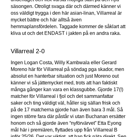
säsongen. Otroligt svaga där och därmed känner vi
oss väldigt trygga i den här asian-linan, Villarreal är
mycket bättre och här alltså även
hemmaplansfördelen. Taggade kommer de såklart att
kliva ut och det ENDAST i jakten på en andra raka.
Villarreal 2-0
Ingen Logan Costa, Willy Kambwala eller Gerard
Moreno här för Villarreal på söndag pga skador, men
absolut en hanterbar situation och just Moreno out
känner vi så jättemycket med, trots att han faktiskt
många gånger kan vara en klassgubbe. Gjorde 17(!)
matcher för Villarreal i fjol och det sammanfattar
saker och ting väldigt väl, håller sig sällan frisk och
på de 17 matcherna gjorde han även bara 3 mål. Så
ingen större fara där påstår vi utan Buchanan ersätter
honom och så gjorde även “nyförvärvet” Etta Eyong
mål här i premiären, flyttades upp från Villarreal B
inför 25/26. Det var viktigt, att han fick näta direkt. Sen