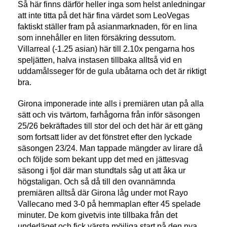
Så här finns därför heller inga som helst anledningar
att inte titta på det här fina värdet som LeoVegas
faktiskt ställer fram på asianmarknaden, för en lina
som innehåller en liten försäkring dessutom.
Villarreal (-1.25 asian) här till 2.10x pengarna hos
speljätten, halva instasen tillbaka alltså vid en
uddamålsseger för de gula ubåtarna och det är riktigt
bra.
Girona imponerade inte alls i premiären utan på alla
sätt och vis tvärtom, farhågorna från inför säsongen
25/26 bekräftades till stor del och det här är ett gäng
som fortsatt lider av det fönstret efter den lyckade
säsongen 23/24. Man tappade mängder av lirare då
och följde som bekant upp det med en jättesvag
säsong i fjol där man stundtals såg ut att åka ur
högstaligan. Och så då till den ovannämnda
premiären alltså där Girona låg under mot Rayo
Vallecano med 3-0 på hemmaplan efter 45 spelade
minuter. De kom givetvis inte tillbaka från det
underläget och fick värsta möjliga start på den nya