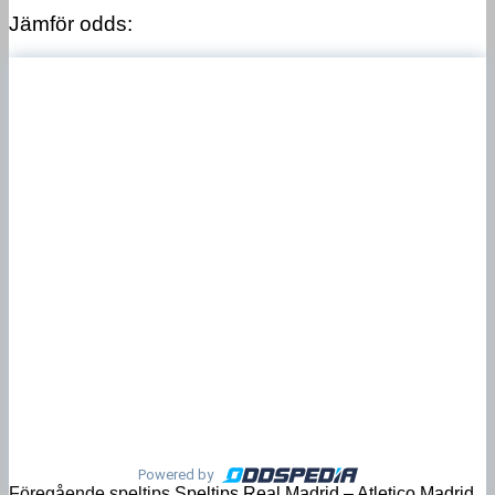
Jämför odds:
Powered by
Föregående speltips
Speltips Real Madrid – Atletico Madrid