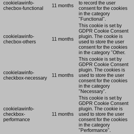
cookielawinfo-
to record the user
11 months
checbox-functional
consent for the cookies
in the category
"Functional".
This cookie is set by
GDPR Cookie Consent
cookielawinfo-
plugin. The cookie is
11 months
checbox-others
used to store the user
consent for the cookies
in the category "Other.
This cookie is set by
GDPR Cookie Consent
plugin. The cookies is
cookielawinfo-
11 months
used to store the user
checkbox-necessary
consent for the cookies
in the category
"Necessary".
This cookie is set by
GDPR Cookie Consent
cookielawinfo-
plugin. The cookie is
checkbox-
11 months
used to store the user
performance
consent for the cookies
in the category
"Performance".