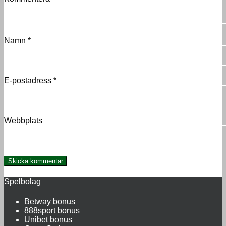
Namn
*
E-postadress
*
Webbplats
Spelbolag
Betway bonus
888sport bonus
Unibet bonus