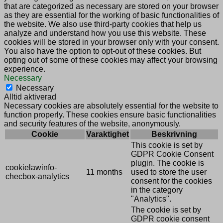
that are categorized as necessary are stored on your browser
as they are essential for the working of basic functionalities of
the website. We also use third-party cookies that help us
analyze and understand how you use this website. These
cookies will be stored in your browser only with your consent.
You also have the option to opt-out of these cookies. But
opting out of some of these cookies may affect your browsing
experience.
Necessary
Necessary
Alltid aktiverad
Necessary cookies are absolutely essential for the website to
function properly. These cookies ensure basic functionalities
and security features of the website, anonymously.
Cookie
Varaktighet
Beskrivning
This cookie is set by
GDPR Cookie Consent
plugin. The cookie is
cookielawinfo-
11 months
used to store the user
checbox-analytics
consent for the cookies
in the category
"Analytics".
The cookie is set by
GDPR cookie consent