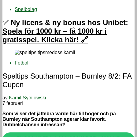
Spelbolag
✅
Ny licens & ny bonus hos Unibet:
Spela för 1000 kr – få 1000 kr i
gratisspel. Klicka här! 🔗
Fotboll
Speltips Southampton – Burnley 8/2: FA
Cupen
av
Kamil Sytniowski
7 februari
Som vi ser det jättebra värde här till höger och på
Burnley när Southampton agerar klar favorit.
Dubbelchansen intressant!