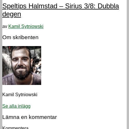
Speltips Halmstad – Sirius 3/8: Dubbla
degen
av
Kamil Sytniowski
Om skribenten
Kamil Sytniowski
Se alla inlägg
Lämna en kommentar
Kommentera