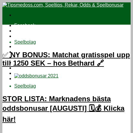
Facebook
Twitter
Instagram
Spelbolag
Speltips
Oddsbonusar
✅
NY BONUS: Matchat gratisspel upp
Casinobonusar
till 1250 SEK – hos Bethard 🔗
Jämför odds
Streama fotboll
Sport på TV
Om
Spelbolag
STOR LISTA: Marknadens bästa
oddsbonusar [AUGUSTI] 🗓️💰 Klicka
här!