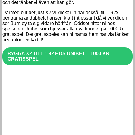
och det tänker vi även att han gör.
Därmed blir det just X2 vi klickar in här också, till 1.92x
pengarna är dubbelchansen klart intressant då vi verkligen
ser Burnley ta sig vidare härifrån. Oddset hittar ni hos
speljätten Unibet som bjussar alla nya kunder på 1000 kr
gratisspel. Det gratisspelet kan ni hämta hem här via länken
nedanför. Lycka till!
RYGGA X2 TILL 1.92 HOS UNIBET – 1000 KR
GRATISSPEL