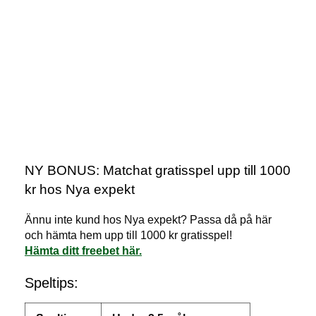
NY BONUS: Matchat gratisspel upp till 1000
kr hos Nya expekt
Ännu inte kund hos Nya expekt? Passa då på här
och hämta hem upp till 1000 kr gratisspel!
Hämta ditt freebet här.
Speltips: