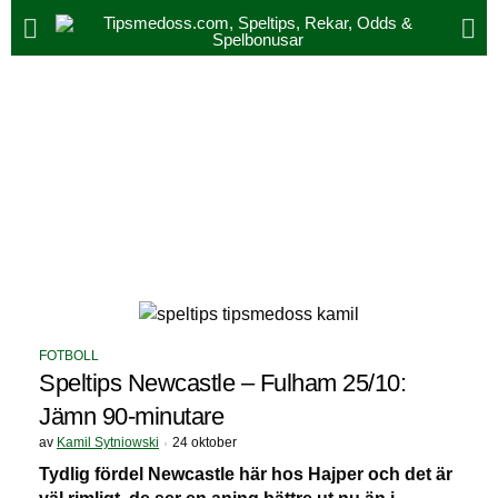
SPELBOLAG
✅
NY BONUS: Matchat gratisspel upp till 1250 SEK –
hos Bethard 🔗
SPELBOLAG
STOR LISTA: Marknadens bästa
oddsbonusar [AUGUSTI] 🗓️💰 Klicka här!
SPELBOLAG
✅
Ny licens & ny bonus hos Unibet: Spela för 1000 kr –
få 1000 kr i gratisspel. Klicka här! 🔗
FOTBOLL
Speltips Newcastle – Fulham 25/10:
Jämn 90-minutare
av
Kamil Sytniowski
24 oktober
Tydlig fördel Newcastle här hos Hajper och det är