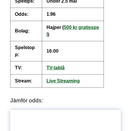
Speltips:
Under 2.5 mål
Odds:
1.96
Hajper (
500 kr gratisspe
Bolag:
l
)
Spelstop
16:00
p:
TV:
TV-tablå
Stream:
Live
S
treaming
Jämför odds: