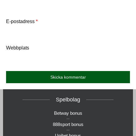
E-postadress
*
Webbplats
Spelbolag
Betway bonus
888sport bonus
Unibet bonus