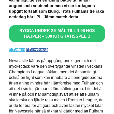
väl rimligt, de ser en aning bättre ut nu än i
augusti och september men vi ser lördagens
uppgift fortsatt som klurig. Trots Fulhams tre raka
nederlag här i PL. Jämn match detta.
RYGGA UNDER 2.5 MÅL TILL 1.96 HOS
HAJPER – 500 KR GRATISSPEL
Twitter
Facebook
Newcastle känns på uppgång onekligen och det
mycket tack vare den övertygande vinsten i veckans
Champions League såklart, men det är samtidigt
också en fight som kan innebära att energidepåerna
är en aning mindre här i jämförelse med Fulham och
att det i sin tur jämnar ut förutsättningarna. Lite det är
vi inne på och har samtidigt svårt att se att Fulham
ska torska en fjärde raka match i Premier League, det
är de för bra för att göra och även fastän mycket talar
för Newcastle här så räknar vi därför med att Fulham