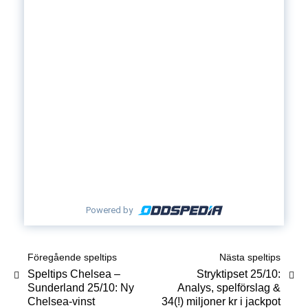
Powered by
Föregående speltips
Nästa speltips
Speltips Chelsea –
Stryktipset 25/10:
Sunderland 25/10: Ny
Analys, spelförslag &
Chelsea-vinst
34(!) miljoner kr i jackpot