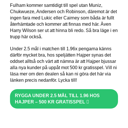
Fulham kommer samtidigt till spel utan Muniz,
Chukwueze, Andersen och Robinson, däremot är det
ingen fara med Lukic eller Cairney som båda är fullt
återhämtade och kommer att finnas med här. Även
Harry Wilson ser ut att hinna bli redo. Så bra läge i en
trupp här också.
Under 2.5 mål i matchen till 1.96x pengarna känns
därför mycket bra, hos speljätten Hajper synas det
oddset alltså och värt att nämna är att Hajper bjussar
alla nya kunder på uppåt mot 500 kr gratisspel. Vill ni
läsa mer om den dealen så kan ni göra det här via
länken precis nedanför. Lycka till!
RYGGA UNDER 2.5 MÅL TILL 1.96 HOS
HAJPER – 500 KR GRATISSPEL