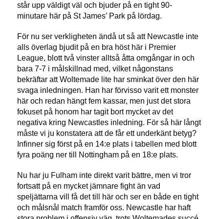
står upp väldigt väl och bjuder på en tight 90-
minutare här på St James’ Park på lördag.
För nu ser verkligheten ändå ut så att Newcastle inte
alls överlag bjudit på en bra höst här i Premier
League, blott två vinster alltså åtta omgångar in och
bara 7-7 i målskillnad med, vilket någonstans
bekräftar att Woltemade lite har sminkat över den här
svaga inledningen. Han har förvisso varit ett monster
här och redan hängt fem kassar, men just det stora
fokuset på honom har tagit bort mycket av det
negativa kring Newcastles inledning. För så här långt
måste vi ju konstatera att de får ett underkänt betyg?
Infinner sig först på en 14:e plats i tabellen med blott
fyra poäng ner till Nottingham på en 18:e plats.
Nu har ju Fulham inte direkt varit bättre, men vi tror
fortsatt på en mycket jämnare fight än vad
speljättarna vill få det till här och ser en både en tight
och målsnål match framför oss. Newcastle har haft
stora problem i offensiv väg, trots Woltemades succé