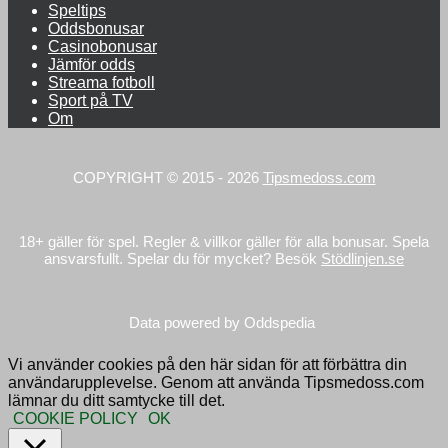
Speltips
Oddsbonusar
Casinobonusar
Jämför odds
Streama fotboll
Sport på TV
Om
COPYRIGHT © 2015 - 2026
Tipsmedoss.com
18+ gäller för spel. Regler & villkor gäller för alla bonusar. Spela
ansvarsfullt. Spelar du för mycket? Besök
Stödlinjen.se
Data powered by Oddspedia
Vi använder cookies på den här sidan för att förbättra din
användarupplevelse. Genom att använda Tipsmedoss.com
lämnar du ditt samtycke till det.
COOKIE POLICY
OK