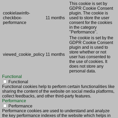
This cookie is set by
GDPR Cookie Consent
cookielawinfo-
plugin. The cookie is
checkbox-
11 months
used to store the user
performance
consent for the cookies
in the category
"Performance".
The cookie is set by the
GDPR Cookie Consent
plugin and is used to
store whether or not
viewed_cookie_policy
11 months
user has consented to
the use of cookies. It
does not store any
personal data.
Functional
Functional
Functional cookies help to perform certain functionalities like
sharing the content of the website on social media platforms,
collect feedbacks, and other third-party features.
Performance
Performance
Performance cookies are used to understand and analyze
the key performance indexes of the website which helps in