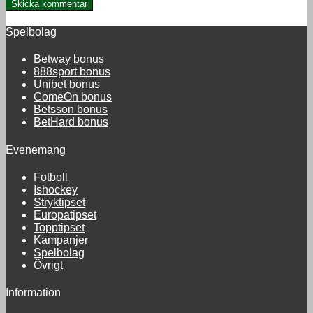
Spelbolag
Betway bonus
888sport bonus
Unibet bonus
ComeOn bonus
Betsson bonus
BetHard bonus
Evenemang
Fotboll
Ishockey
Stryktipset
Europatipset
Topptipset
Kampanjer
Spelbolag
Övrigt
Information