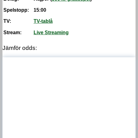
Spelstopp:
15:00
TV:
TV-tablå
Stream:
Live
S
treaming
Jämför odds: