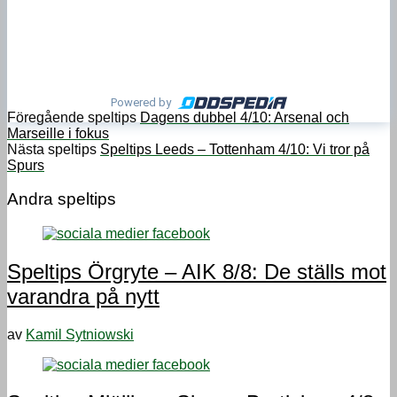
Powered by
Föregående speltips
Dagens dubbel 4/10: Arsenal och
Marseille i fokus
Nästa speltips
Speltips Leeds – Tottenham 4/10: Vi tror på
Spurs
Andra speltips
Speltips Örgryte – AIK 8/8: De ställs mot
varandra på nytt
av
Kamil Sytniowski