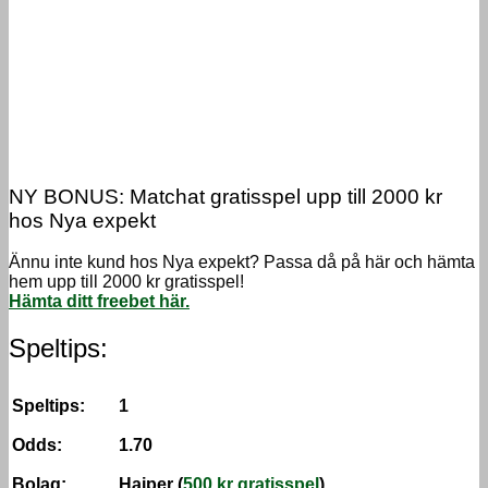
NY BONUS: Matchat gratisspel upp till 2000 kr
hos Nya expekt
Ännu inte kund hos Nya expekt? Passa då på här och hämta
hem upp till 2000 kr gratisspel!
Hämta ditt freebet här.
Speltips:
Speltips:
1
Odds:
1.70
Bolag:
Hajper (
500 kr gratisspel
)