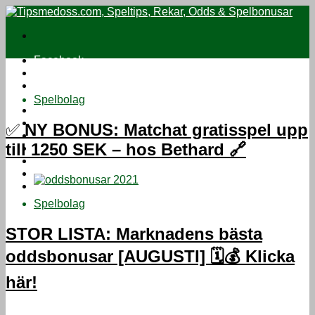
Facebook
Twitter
Instagram
Spelbolag
Speltips
Oddsbonusar
✅
NY BONUS: Matchat gratisspel upp
Casinobonusar
till 1250 SEK – hos Bethard 🔗
Jämför odds
Streama fotboll
Sport på TV
Om
Spelbolag
STOR LISTA: Marknadens bästa
oddsbonusar [AUGUSTI] 🗓️💰 Klicka
här!