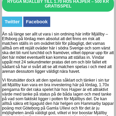
RYGGA MJÄLLBY TILL 1.70 HOS HAJPER – 500 KR
GRATISSPEL
Twitter
Facebook
Än så länge ser allt ut vara i sin ordning här inför Mjällby –
Elfsborg på lördag men absolut att det finns en risk att
matchen ställs in om ovädret blir för påtagligt, det varnas
alltså om ett rejält oväder här i södra Sverige och som värst
ska det bli runt lunchtid och framöver, vilket öppnar upp för att
det här mötet eventuellt kan komma att ställas in. Vindar
uppåt mot 24 sekundmeter pratas det om och blir fallet ett
sådant så har vi svårt att se att matchen spelas i och med att
arenan dessutom ligger väldigt nära havet.
Vi förutsätter dock att den spelas såklart och tänker i sin tur
att Mjällby kan vara en bra investering här på lördag, 1.70x
pengarna för det raka spelet här hos Hajper är ett attraktivt
värde med tanke på status på de båda lagen och med tanke
på vad som faktiskt ligger i potten för Mjällbys del. De kan
alltså säkra ett ligaguld den här helgen om Hammarby tappar
poäng mot Göteborg på Gamla Ullevi och för det är ju
möjligheten ändå väldigt god, vilket vi tror boostar Mjällby