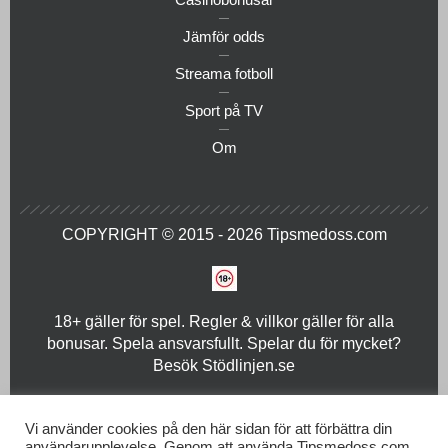
Jämför odds
Streama fotboll
Sport på TV
Om
COPYRIGHT © 2015 - 2026
Tipsmedoss.com
18+ gäller för spel. Regler & villkor gäller för alla
bonusar. Spela ansvarsfullt. Spelar du för mycket?
Besök
Stödlinjen.se
Vi använder cookies på den här sidan för att förbättra din
användarupplevelse. Genom att använda Tipsmedoss.com