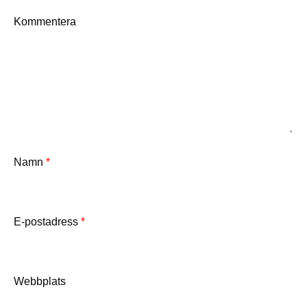
Kommentera
Namn
*
E-postadress
*
Webbplats