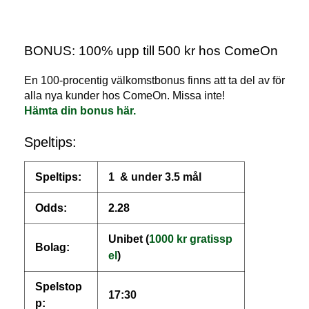
BONUS: 100% upp till 500 kr hos ComeOn
En 100-procentig välkomstbonus finns att ta del av för
alla nya kunder hos ComeOn. Missa inte!
Hämta din bonus här.
Speltips:
Speltips:
1 & under 3.5 mål
Odds:
2.28
Unibet (
1000 kr gratissp
Bolag:
el
)
Spelstop
17:30
p: