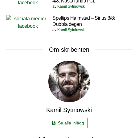
4/8: Nästa runda i CL
av
Kamil Sytniowski
Speltips Halmstad – Sirius 3/8:
Dubbla degen
av
Kamil Sytniowski
Om skribenten
Kamil Sytniowski
Se alla inlägg