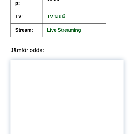
p:
TV:
TV-tablå
Stream:
Live
S
treaming
Jämför odds: