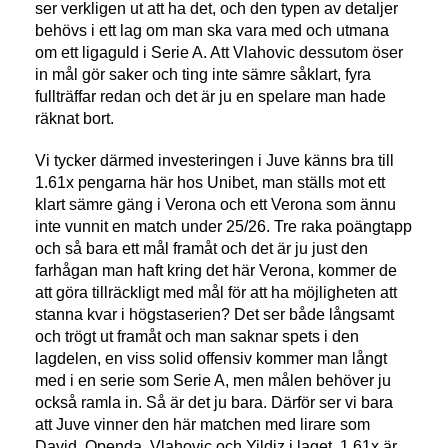
ser verkligen ut att ha det, och den typen av detaljer
behövs i ett lag om man ska vara med och utmana
om ett ligaguld i Serie A. Att Vlahovic dessutom öser
in mål gör saker och ting inte sämre såklart, fyra
fullträffar redan och det är ju en spelare man hade
räknat bort.
Vi tycker därmed investeringen i Juve känns bra till
1.61x pengarna här hos Unibet, man ställs mot ett
klart sämre gäng i Verona och ett Verona som ännu
inte vunnit en match under 25/26. Tre raka poängtapp
och så bara ett mål framåt och det är ju just den
farhågan man haft kring det här Verona, kommer de
att göra tillräckligt med mål för att ha möjligheten att
stanna kvar i högstaserien? Det ser både långsamt
och trögt ut framåt och man saknar spets i den
lagdelen, en viss solid offensiv kommer man långt
med i en serie som Serie A, men målen behöver ju
också ramla in. Så är det ju bara. Därför ser vi bara
att Juve vinner den här matchen med lirare som
David, Openda, Vlahovic och Yildiz i laget. 1.61x är