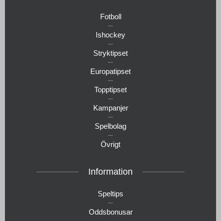
Fotboll
Ishockey
Stryktipset
Europatipset
Topptipset
Kampanjer
Spelbolag
Övrigt
Information
Speltips
Oddsbonusar