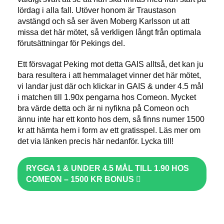
lördag i alla fall. Utöver honom är Traustason
avstängd och så ser även Moberg Karlsson ut att
missa det här mötet, så verkligen långt från optimala
förutsättningar för Pekings del.
Ett försvagat Peking mot detta GAIS alltså, det kan ju
bara resultera i att hemmalaget vinner det här mötet,
vi landar just där och klickar in GAIS & under 4.5 mål
i matchen till 1.90x pengarna hos Comeon. Mycket
bra värde detta och är ni nyfikna på Comeon och
ännu inte har ett konto hos dem, så finns numer 1500
kr att hämta hem i form av ett gratisspel. Läs mer om
det via länken precis här nedanför. Lycka till!
RYGGA 1 & UNDER 4.5 MÅL TILL 1.90 HOS
COMEON – 1500 KR BONUS