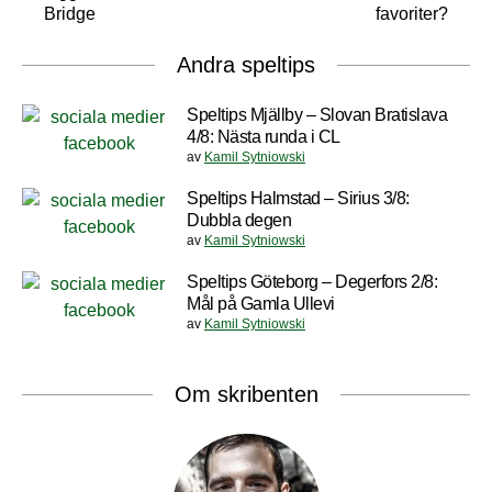
Bridge
favoriter?
Andra speltips
Speltips Mjällby – Slovan Bratislava
4/8: Nästa runda i CL
av
Kamil Sytniowski
Speltips Halmstad – Sirius 3/8:
Dubbla degen
av
Kamil Sytniowski
Speltips Göteborg – Degerfors 2/8:
Mål på Gamla Ullevi
av
Kamil Sytniowski
Om skribenten