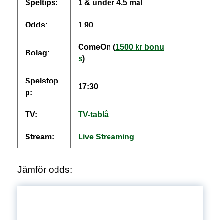
Speltips:
1 & under 4.5 mål
Odds:
1.90
ComeOn (
1500 kr bonu
Bolag:
s
)
Spelstop
17:30
p:
TV:
TV-tablå
Stream:
Live
S
treaming
Jämför odds: