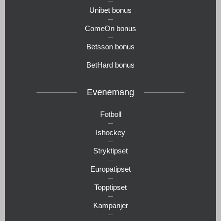
Unibet bonus
ComeOn bonus
Betsson bonus
BetHard bonus
Evenemang
Fotboll
Ishockey
Stryktipset
Europatipset
Topptipset
Kampanjer