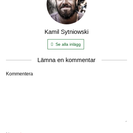
Kamil Sytniowski
Se alla inlägg
Lämna en kommentar
Kommentera