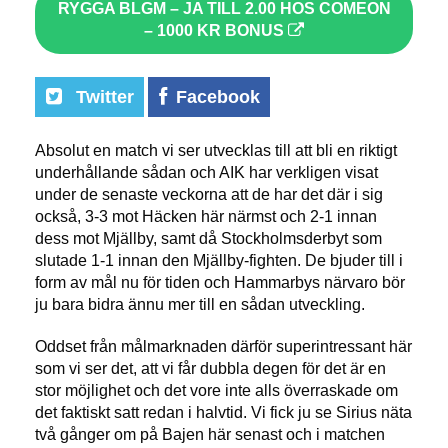
RYGGA BLGM – JA TILL 2.00 HOS COMEON
– 1000 KR BONUS
Twitter
Facebook
Absolut en match vi ser utvecklas till att bli en riktigt
underhållande sådan och AIK har verkligen visat
under de senaste veckorna att de har det där i sig
också, 3-3 mot Häcken här närmst och 2-1 innan
dess mot Mjällby, samt då Stockholmsderbyt som
slutade 1-1 innan den Mjällby-fighten. De bjuder till i
form av mål nu för tiden och Hammarbys närvaro bör
ju bara bidra ännu mer till en sådan utveckling.
Oddset från målmarknaden därför superintressant här
som vi ser det, att vi får dubbla degen för det är en
stor möjlighet och det vore inte alls överraskade om
det faktiskt satt redan i halvtid. Vi fick ju se Sirius näta
två gånger om på Bajen här senast och i matchen