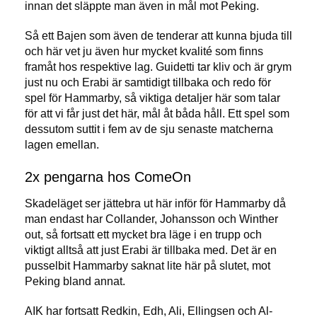
innan det släppte man även in mål mot Peking.
Så ett Bajen som även de tenderar att kunna bjuda till
och här vet ju även hur mycket kvalité som finns
framåt hos respektive lag. Guidetti tar kliv och är grym
just nu och Erabi är samtidigt tillbaka och redo för
spel för Hammarby, så viktiga detaljer här som talar
för att vi får just det här, mål åt båda håll. Ett spel som
dessutom suttit i fem av de sju senaste matcherna
lagen emellan.
2x pengarna hos ComeOn
Skadeläget ser jättebra ut här inför för Hammarby då
man endast har Collander, Johansson och Winther
out, så fortsatt ett mycket bra läge i en trupp och
viktigt alltså att just Erabi är tillbaka med. Det är en
pusselbit Hammarby saknat lite här på slutet, mot
Peking bland annat.
AIK har fortsatt Redkin, Edh, Ali, Ellingsen och Al-