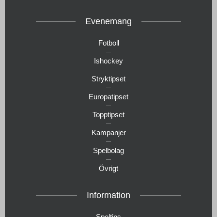
Evenemang
Fotboll
Ishockey
Stryktipset
Europatipset
Topptipset
Kampanjer
Spelbolag
Övrigt
Information
Speltips