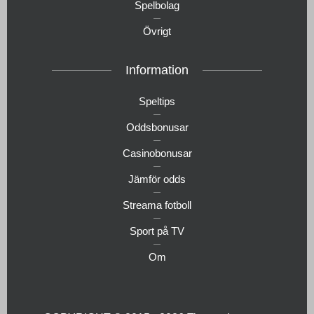
Spelbolag
Övrigt
Information
Speltips
Oddsbonusar
Casinobonusar
Jämför odds
Streama fotboll
Sport på TV
Om