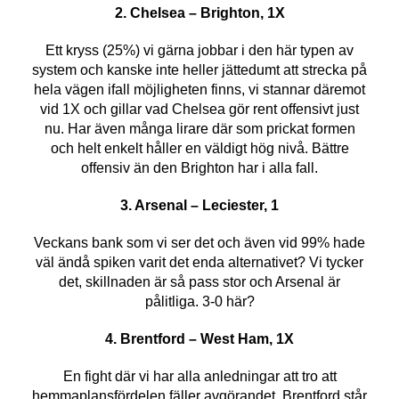
2. Chelsea – Brighton, 1X
Ett kryss (25%) vi gärna jobbar i den här typen av
system och kanske inte heller jättedumt att strecka på
hela vägen ifall möjligheten finns, vi stannar däremot
vid 1X och gillar vad Chelsea gör rent offensivt just
nu. Har även många lirare där som prickat formen
och helt enkelt håller en väldigt hög nivå. Bättre
offensiv än den Brighton har i alla fall.
3. Arsenal – Leciester, 1
Veckans bank som vi ser det och även vid 99% hade
väl ändå spiken varit det enda alternativet? Vi tycker
det, skillnaden är så pass stor och Arsenal är
pålitliga. 3-0 här?
4. Brentford – West Ham, 1X
En fight där vi har alla anledningar att tro att
hemmaplansfördelen fäller avgörandet, Brentford står