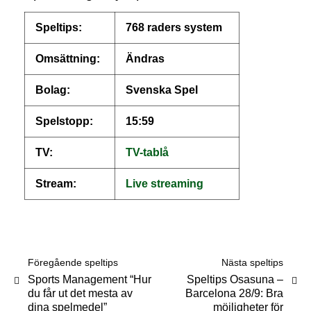
Speltips:
768 raders system
Omsättning:
Ändras
Bolag:
Svenska Spel
Spelstopp:
15:59
TV:
TV-tablå
Stream:
Live streaming
Föregående speltips
Nästa speltips
Sports Management “Hur
Speltips Osasuna –
du får ut det mesta av
Barcelona 28/9: Bra
dina spelmedel”
möjligheter för