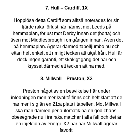
7. Hull – Cardiff, 1X
Hopplösa detta Cardiff som alltså noterades för sin
fjärde raka förlust här närmst mot Leeds på
hemmaplan, förlust mot Derby innan det (borta) och
även mot Middlesbrough i omgången innan. Även det
på hemmaplan. Agerar därmed tabelljumbo nu och
ettan helt enkelt ett rimligt tecken att utgå från. Hull är
dock ingen garanti, ett skakigt gäng det här och
krysset därmed ett tecken att ha med.
8. Millwall – Preston, X2
Preston något av en besvikelse här under
inledningen men mer kvalité finns och helt klart att de
har mer i sig än en 21:a plats i tabellen. Mot Millwall
ska man därmed per automatik ha en god chans,
obesegrade nu i tre raka matcher i alla fall och det är
en injektion av energi. X2 här när Millwall agerar
favorit.