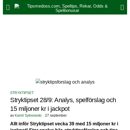
SPELBOLAG
NY BONUS: Matchat gratisspel upp till 1250 SEK –
hos Bethard
SPELBOLAG
STOR LISTA: Marknadens bästa
oddsbonusar [AUGUSTI]
Klicka här!
SPELBOLAG
Ny licens & ny bonus hos Unibet: Spela för 1000 kr –
få 1000 kr i gratisspel. Klicka här!
STRYKTIPSET
Stryktipset 28/9: Analys, spelförslag och
15 miljoner kr i jackpot
av
Kamil Sytniowski
27 september
Allt inför Stryktipset vecka 39 med 15 miljoner kr i