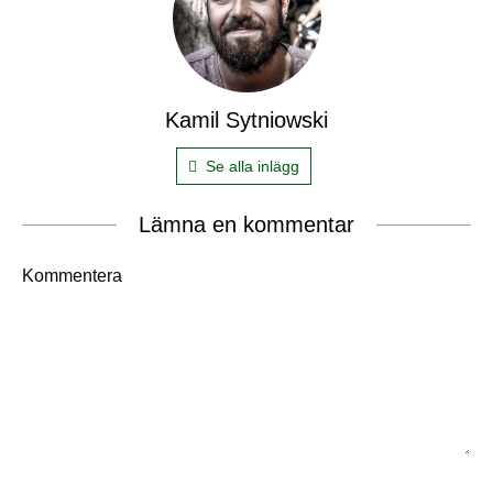
Kamil Sytniowski
Se alla inlägg
Lämna en kommentar
Kommentera