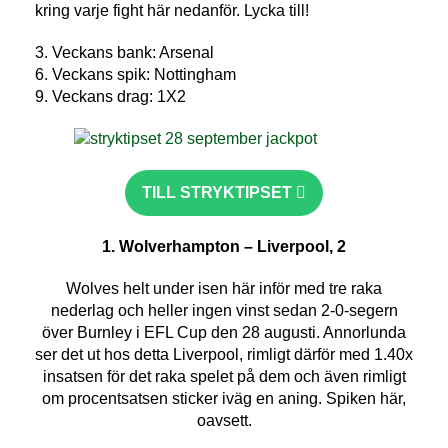
kring varje fight här nedanför. Lycka till!
3. Veckans bank: Arsenal
6. Veckans spik: Nottingham
9. Veckans drag: 1X2
TILL STRYKTIPSET
1. Wolverhampton – Liverpool, 2
Wolves helt under isen här inför med tre raka
nederlag och heller ingen vinst sedan 2-0-segern
över Burnley i EFL Cup den 28 augusti. Annorlunda
ser det ut hos detta Liverpool, rimligt därför med 1.40x
insatsen för det raka spelet på dem och även rimligt
om procentsatsen sticker iväg en aning. Spiken här,
oavsett.