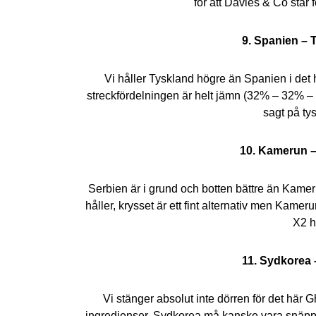
för att Davies & Co står f
9. Spanien – 
Vi håller Tyskland högre än Spanien i det 
streckfördelningen är helt jämn (32% – 32% – 36
sagt på ty
10. Kamerun –
Serbien är i grund och botten bättre än Kameru
håller, krysset är ett fint alternativ men Kame
X2 h
11. Sydkorea 
Vi stänger absolut inte dörren för det här 
ingredienser, Sydkorea må kanske vara snäppet 