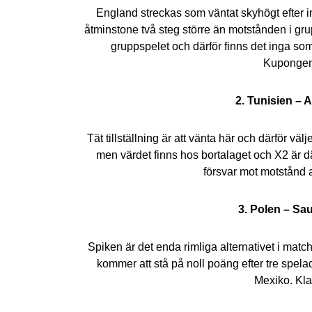
England streckas som väntat skyhögt efter in
åtminstone två steg större än motstånden i grup
gruppspelet och därför finns det inga som
Kupongen
2. Tunisien – A
Tät tillställning är att vänta här och därför väl
men värdet finns hos bortalaget och X2 är därf
försvar mot motstånd a
3. Polen – Sau
Spiken är det enda rimliga alternativet i matc
kommer att stå på noll poäng efter tre spel
Mexiko. Kla