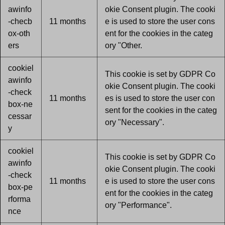
awinfo
okie Consent plugin. The cooki
-checb
11 months
e is used to store the user cons
ox-oth
ent for the cookies in the categ
ers
ory "Other.
cookiel
This cookie is set by GDPR Co
awinfo
okie Consent plugin. The cooki
-check
11 months
es is used to store the user con
box-ne
sent for the cookies in the categ
cessar
ory "Necessary".
y
cookiel
This cookie is set by GDPR Co
awinfo
okie Consent plugin. The cooki
-check
11 months
e is used to store the user cons
box-pe
ent for the cookies in the categ
rforma
ory "Performance".
nce