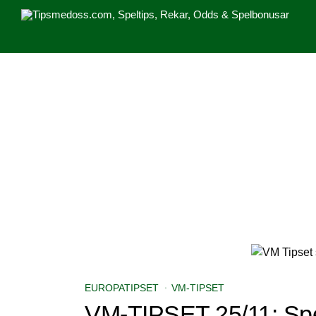
SPELBOLAG
NY BONUS: Matchat gratisspel upp till 1250
SPELBOLAG
STOR LISTA: Marknadens bä
SPELBOLAG
Ny licens & ny bonus hos Unibet: Spela för 100
EUROPATIPSET
VM-TIPSET
VM-TIPSET 25/11: Spel