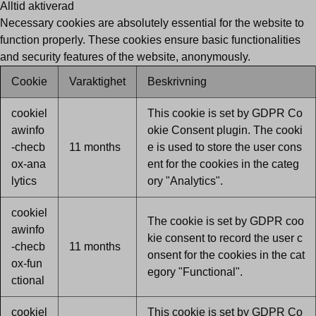
Alltid aktiverad
Necessary cookies are absolutely essential for the website to
function properly. These cookies ensure basic functionalities
and security features of the website, anonymously.
Cookie
Varaktighet
Beskrivning
cookiel
This cookie is set by GDPR Co
awinfo
okie Consent plugin. The cooki
-checb
11 months
e is used to store the user cons
ox-ana
ent for the cookies in the categ
lytics
ory "Analytics".
cookiel
The cookie is set by GDPR coo
awinfo
kie consent to record the user c
-checb
11 months
onsent for the cookies in the cat
ox-fun
egory "Functional".
ctional
cookiel
This cookie is set by GDPR Co