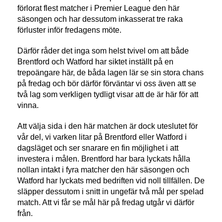
förlorat flest matcher i Premier League den här
säsongen och har dessutom inkasserat tre raka
förluster inför fredagens möte.
Därför råder det inga som helst tvivel om att både
Brentford och Watford har siktet inställt på en
trepoängare här, de båda lagen lär se sin stora chans
på fredag och bör därför förväntar vi oss även att se
två lag som verkligen tydligt visar att de är här för att
vinna.
Att välja sida i den här matchen är dock uteslutet för
vår del, vi varken litar på Brentford eller Watford i
dagsläget och ser snarare en fin möjlighet i att
investera i målen. Brentford har bara lyckats hålla
nollan intakt i fyra matcher den här säsongen och
Watford har lyckats med bedriften vid noll tillfällen. De
släpper dessutom i snitt in ungefär två mål per spelad
match. Att vi får se mål här på fredag utgår vi därför
från.