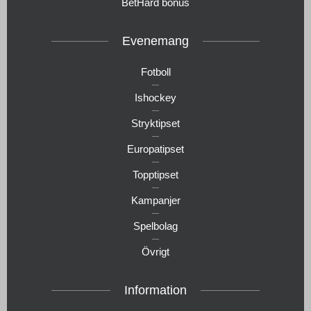
BetHard bonus
Evenemang
Fotboll
Ishockey
Stryktipset
Europatipset
Topptipset
Kampanjer
Spelbolag
Övrigt
Information