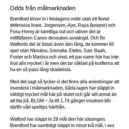
Odds från målmarknaden
Brentford kliver in i fredagens möte utan ett flertal
defensiva lirare, Jorgensen, Ajer, Raya (keeper) och
Fosu-Henry är samtliga out och utöver det är
mittfältaren Canos dessutom avstängd. Och för
Watfords del är listan även den lång, de kommer till
spel utan Nkoulou, Sierralta, Etebo, Sarr, Baah,
Foster och Masina och visst, ett par namn här har inte
lirat alls mycket i år men det tar såklart på krafterna att
ha en så pass lång skadelista.
Med det sagt så tycker vi det finns alla anledningar att
investera i målmarknaden, båda lagen har släppt in
väldigt mycket mål här på slutet och går allt annat än
att lita på. BLGM – Ja till 1.74 gånger insatsen blir
därför vårt speltips härifrån.
Watford har släppt in 29 mål den här säsongen,
Brentford har samtidigt släppt in minst två mål, i sex