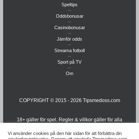
Speltips
Oddsbonusar
Casinobonusar
Jämför odds
Streama fotboll
Sport på TV
Om
COPYRIGHT © 2015 - 2026
Tipsmedoss.com
18+ gäller för spel. Regler & villkor gäller för alla
bonusar. Spela ansvarsfullt. Spelar du för mycket?
Besök
Stödlinjen.se
Vi använder cookies på den här sidan för att förbättra din