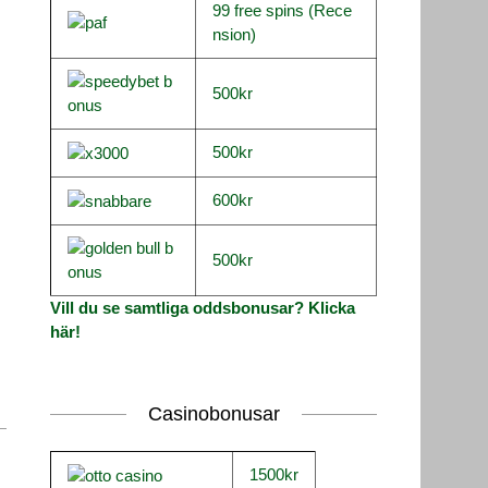
99 free spins
(Rece
nsion)
500kr
500kr
600kr
500kr
Vill du se samtliga oddsbonusar? Klicka
här!
Casinobonusar
1500kr