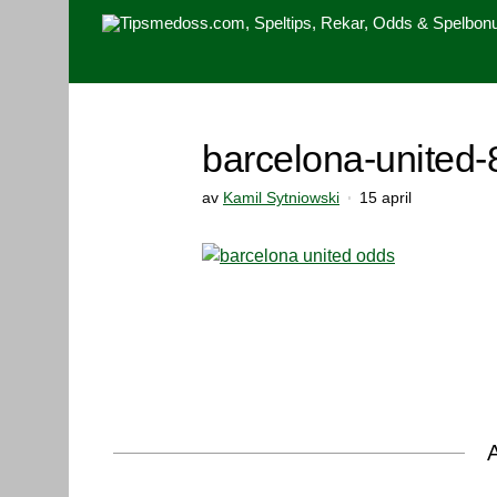
barcelona-united-
av
Kamil Sytniowski
15 april
A