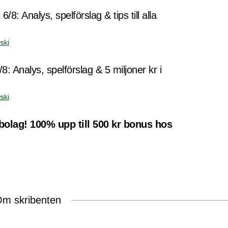
6/8: Analys, spelförslag & tips till alla
ski
/8: Analys, spelförslag & 5 miljoner kr i
ski
bolag! 100% upp till 500 kr bonus hos
m skribenten