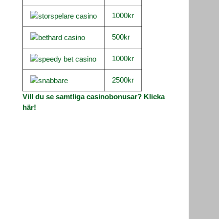
1000kr
500kr
1000kr
2500kr
Vill du se samtliga casinobonusar? Klicka
här!