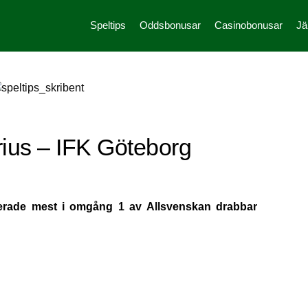
Speltips
Oddsbonusar
Casinobonusar
Jä
irius – IFK Göteborg
rade mest i omgång 1 av Allsvenskan drabbar