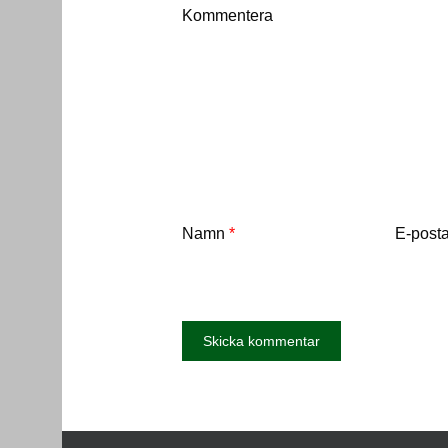
Kommentera
Namn
*
E-post