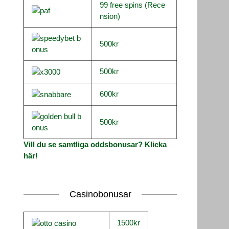
99 free spins
(Rece
nsion)
500kr
500kr
600kr
500kr
Vill du se samtliga oddsbonusar? Klicka
här!
Casinobonusar
1500kr