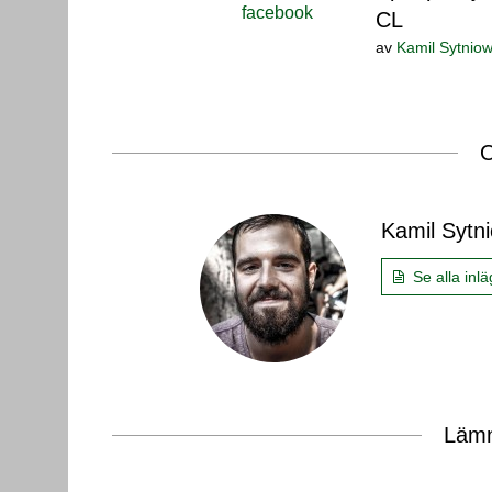
CL
av
Kamil Sytniow
O
Kamil Sytn
Se alla inl
Lämn