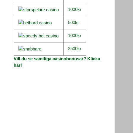
1000kr
500kr
1000kr
2500kr
Vill du se samtliga casinobonusar? Klicka
här!