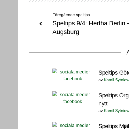
Föregående speltips
Speltips 9/4: Hertha Berlin 
Augsburg
A
Speltips Göt
av
Kamil Sytniow
Speltips Örg
nytt
av
Kamil Sytniow
Speltips Mjä