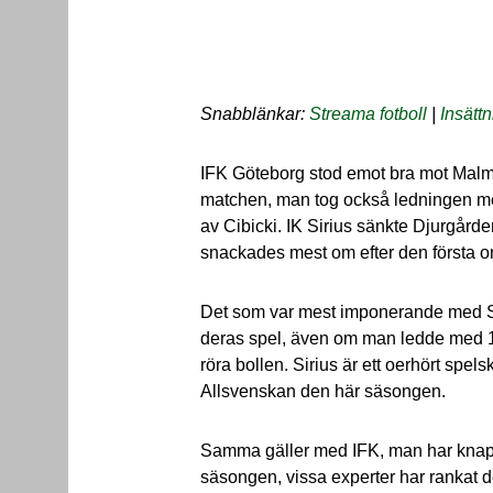
Snabblänkar:
Streama fotboll
|
Insätt
IFK Göteborg stod emot bra mot Malmö 
matchen, man tog också ledningen med 1
av Cibicki. IK Sirius sänkte Djurgård
snackades mest om efter den första 
Det som var mest imponerande med Sir
deras spel, även om man ledde med 1
röra bollen. Sirius är ett oerhört spelsk
Allsvenskan den här säsongen.
Samma gäller med IFK, man har knappt
säsongen, vissa experter har rankat de