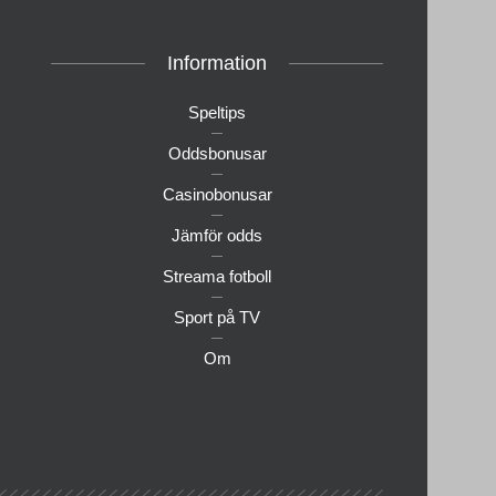
Information
Speltips
Oddsbonusar
Casinobonusar
Jämför odds
Streama fotboll
Sport på TV
Om