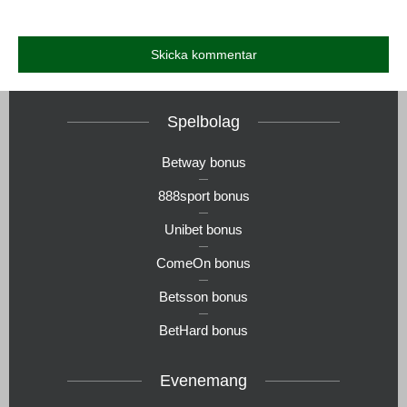
Spelbolag
Betway bonus
888sport bonus
Unibet bonus
ComeOn bonus
Betsson bonus
BetHard bonus
Evenemang