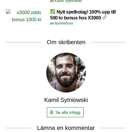
av
Kamil Sytniowski
Nytt spelbolag! 100% upp till
500 kr bonus hos X3000
av
tipsmedoss
Om skribenten
Kamil Sytniowski
Se alla inlägg
Lämna en kommentar