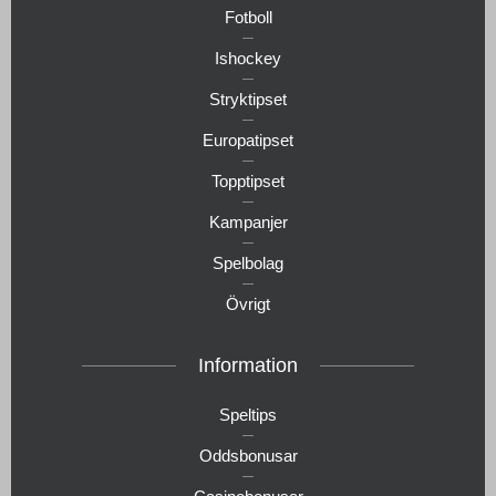
Fotboll
Ishockey
Stryktipset
Europatipset
Topptipset
Kampanjer
Spelbolag
Övrigt
Information
Speltips
Oddsbonusar