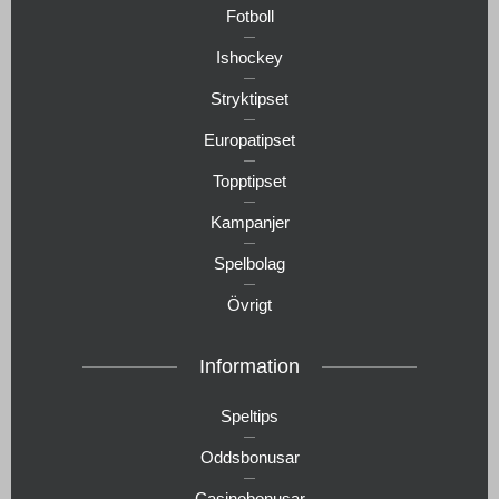
Fotboll
Ishockey
Stryktipset
Europatipset
Topptipset
Kampanjer
Spelbolag
Övrigt
Information
Speltips
Oddsbonusar
Casinobonusar