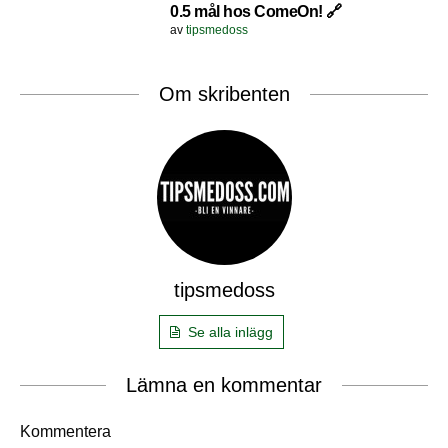
0.5 mål hos ComeOn! 🔗
av
tipsmedoss
Om skribenten
tipsmedoss
Se alla inlägg
Lämna en kommentar
Kommentera