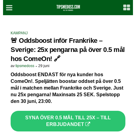
KAMPANJ
🚨 Oddsboost inför Frankrike –
Sverige: 25x pengarna på över 0.5 mål
hos ComeOn! 🔗
av
tipsmedoss
29 juni
Oddsboost ENDAST för nya kunder hos
ComeOn!. Speljätten boostar oddset på över 0.5
mål i matchen mellan Frankrike och Sverige. Just
nu 25x pengarna! Maxinsats 25 SEK. Spelstopp
den 30 juni, 23:00.
SYNA ÖVER 0.5 MÅL TILL 25X – TILL
ERBJUDANDET