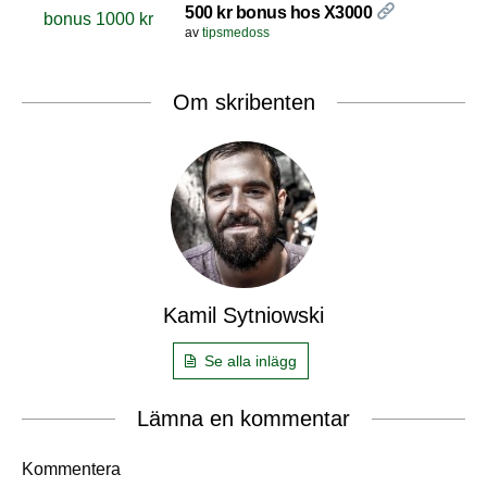
500 kr bonus hos X3000
av
tipsmedoss
Om skribenten
Kamil Sytniowski
Se alla inlägg
Lämna en kommentar
Kommentera