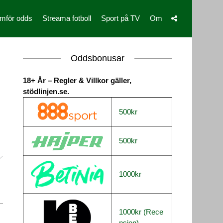
mför odds
Streama fotboll
Sport på TV
Om
Oddsbonusar
18+ År – Regler & Villkor gäller,
stödlinjen.se.
500kr
500kr
1000kr
1000kr
(Rece
nsion)