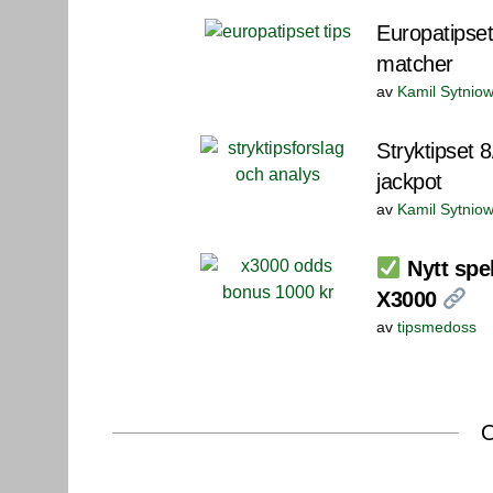
Europatipset 
matcher
av
Kamil Sytniow
Stryktipset 8
jackpot
av
Kamil Sytniow
Nytt spe
X3000
av
tipsmedoss
O