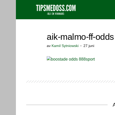
aik-malmo-ff-odds
av
Kamil Sytniowski
27 juni
A