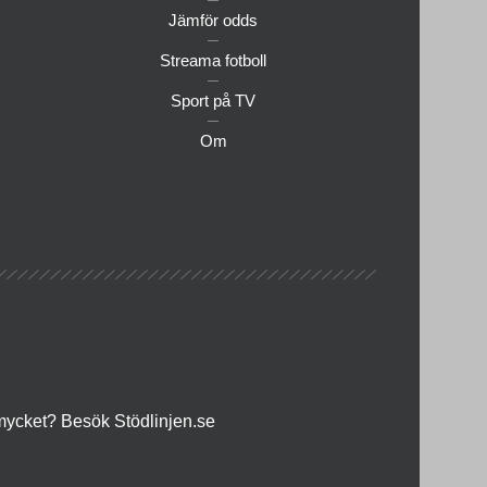
Jämför odds
Streama fotboll
Sport på TV
Om
ör mycket? Besök
Stödlinjen.se