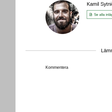
Kamil Sytn
Se alla inl
Lämn
Kommentera