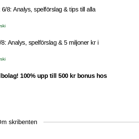
6/8: Analys, spelförslag & tips till alla
ski
/8: Analys, spelförslag & 5 miljoner kr i
ski
lbolag! 100% upp till 500 kr bonus hos
m skribenten