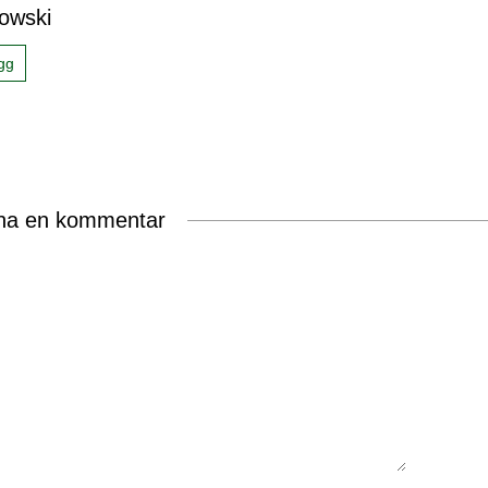
iowski
ägg
a en kommentar