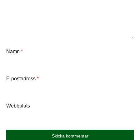
Namn
*
E-postadress
*
Webbplats